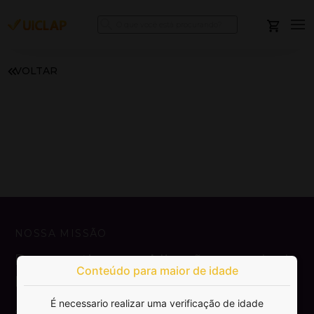
VOLTAR
NOSSA MISSÃO
Democratizar a publicação e venda de
Conteúdo para maior de idade
livros.
É necessario realizar uma verificação de idade
SAIBA MAIS