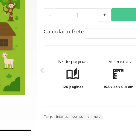
-
+
Calcular o frete
Nº de páginas
Dimensões
126 páginas
15.5 x 23 x 0.8 cm
Tags:
infantis
contos
animais