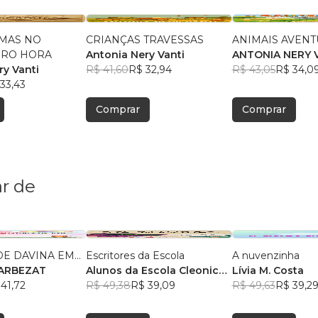
MAS NO
CRIANÇAS TRAVESSAS
ANIMAIS AVENT
ERO HORA
Antonia Nery Vanti
ANTONIA NERY 
ry Vanti
R$ 41,60
R$ 32,94
R$ 43,05
R$ 34,0
33,43
Comprar
Comprar
r de
E DAVINA EM...
Escritores da Escola
A nuvenzinha
RILZA BARBEZAT
Alunos da Escola Cleonice
Lívia M. Costa
41,72
Bezerra
R$ 49,38
, +2
R$ 39,09
R$ 49,63
R$ 39,2