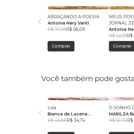
ABRAÇANDO A POESIA
MEUS POE
Antonia Nery Vanti
JORNAL Z
R$ 73,38
R$ 58,09
Antonia Ne
R$ 42,23
R$ 
Comprar
Comprar
Você também pode gosta
Lola
O SONHO D
Bianca de Lucena
MA
Coutinho de Oliveira
R$ 43,88
R$ 34,74
R$ 52,70
R$ 