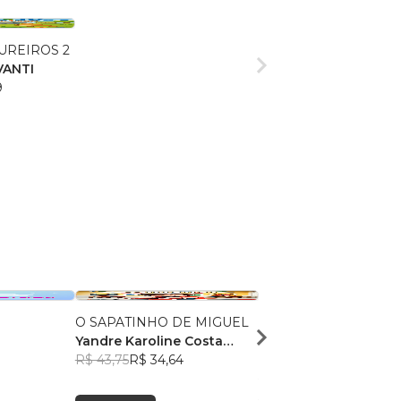
UREIROS 2
VANTI
9
O SAPATINHO DE MIGUEL
Nossa primeira visita a
Yandre Karoline Costa
Oftalmologista
9
Mourão
R$ 43,75
R$ 34,64
Aline Guerreiro
R$ 47,52
R$ 37,62