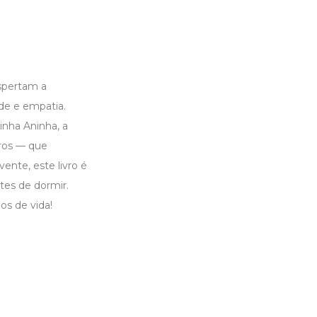
espertam a
de e empatia.
nha Aninha, a
tros — que
nte, este livro é
ntes de dormir.
os de vida!