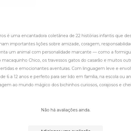
ros é uma encantadora coletânea de 22 histórias infantis que d
nam importantes lições sobre amizade, coragem, responsabilida
enta um animal com personalidade marcante — como a formigui
 o macaquinho Chico, os travessos gatos do casarão e muitos ou
tidas e emocionantes aventuras. Com linguagem leve e envolve
 de 6 a 12 anos e perfeito para ser lido em família, na escola ou a
agem ao mundo mágico dos bichinhos curiosos, corajosos e chei
Não há avaliações ainda.