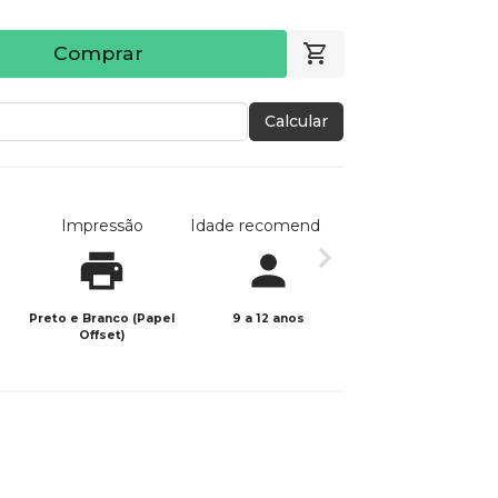
Comprar
Calcular
Impressão
Idade recomendada
Data de publicaç
Preto e Branco (Papel
9 a 12 anos
04/05/2025
Offset)