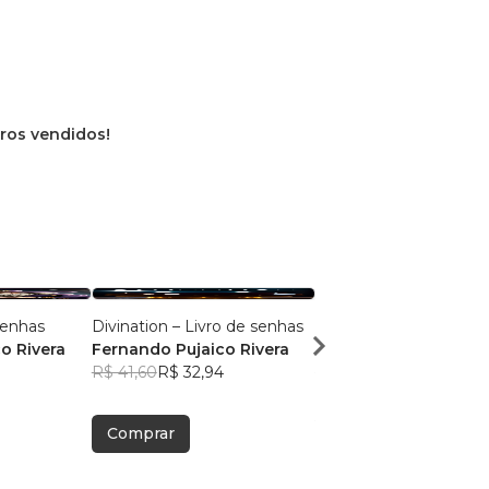
ivros vendidos!
 senhas
Divination – Livro de senhas
Samba de gafieira
o Rivera
Fernando Pujaico Rivera
Fernando Pujaico Riv
R$ 41,60
R$ 32,94
R$ 129,13
R$ 102,23
Comprar
Comprar