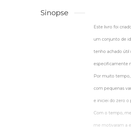
Sinopse
Este livro foi cri
um conjunto de i
tenho achado útil 
especificamente n
Por muito tempo, 
com pequenas var
e iniciei do zero 
Com o tempo, meu
me motivaram a es