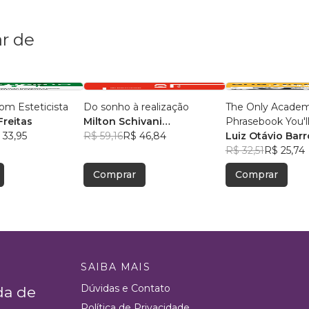
r de
com Esteticista
Do sonho à realização
The Only Academ
Freitas
Milton Schivani
Phrasebook You'l
 33,95
(Organizador)
R$ 59,16
R$ 46,84
, +14
Luiz Otávio Barr
R$ 32,51
R$ 25,74
Comprar
Comprar
SAIBA MAIS
Dúvidas e Contato
da de
Política de Privacidade