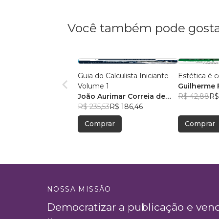
Você também pode gosta
Guia do Calculista Iniciante -
Estética é 
Volume 1
Guilherme 
João Aurimar Correia de
R$ 42,88
R$
Morais Neto
R$ 235,53
R$ 186,46
Comprar
Comprar
NOSSA MISSÃO
Democratizar a publicação e ven