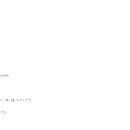
-se,
 a cada problema.
rço