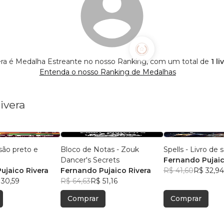
ra é Medalha Estreante no nosso Ranking, com um total de
1 l
Entenda o nosso Ranking de Medalhas
ivera
são preto e
Bloco de Notas - Zouk
Spells - Livro de
Dancer's Secrets
Fernando Pujaic
ujaico Rivera
Fernando Pujaico Rivera
R$ 41,60
R$ 32,94
 30,59
R$ 64,63
R$ 51,16
Comprar
Comprar