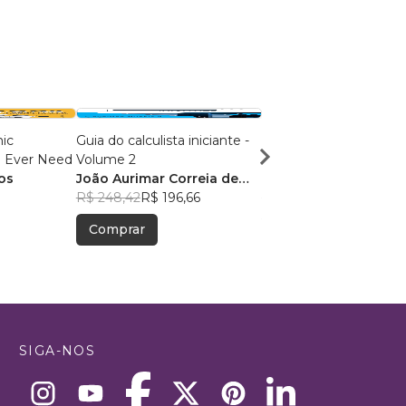
ic
Guia do calculista iniciante -
TRANSFORMAÇÃO DI
l Ever Need
Volume 2
NA SAÚDE
os
João Aurimar Correia de
FRANCISCO LOUREN
Morais Neto
R$ 248,42
R$ 196,66
DUARTE ARCE JUNIO
R$ 39,13
R$ 30,98
Comprar
Comprar
SIGA-NOS