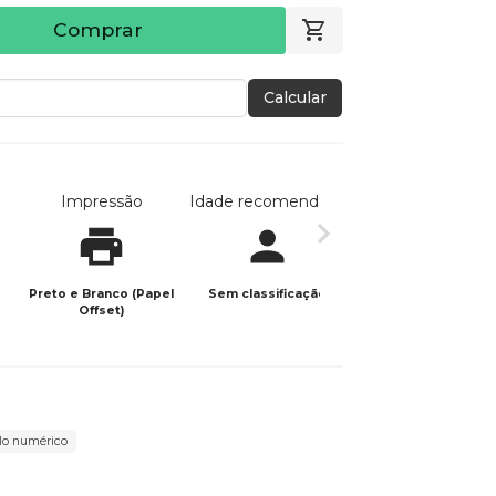
Comprar
Calcular
Impressão
Idade recomendada
Data de publicaç
Preto e Branco (Papel
Sem classificação
04/05/2025
Offset)
lo numérico