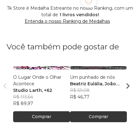
Tk Store é Medalha Estreante no nosso Ranking, com um
total de
1 livros vendidos!
Entenda o nosso Ranking de Medalhas
Você também pode gostar de
O Lugar Onde o Olhar
Um punhado de nós
REVI
Acontece
Beatriz Eulália, João
BRASI
Studio Larth
, +62
Moraes, Lucas
R$ 59,08
2026 
REVI
R$ 113,64
Figueiredo e Victor
R$ 46,77
GUIM
BRAS
R$ 47
R$ 89,97
Odecam
R$ 37
Comprar
Comprar