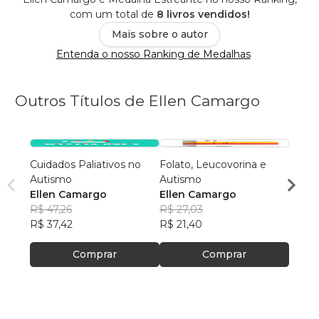
com um total de
8 livros vendidos!
Mais sobre o autor
Entenda o nosso Ranking de Medalhas
Outros Títulos de Ellen Camargo
Cuidados Paliativos no
Folato, Leucovorina e
Por q
Autismo
Autismo
sempr
Ellen Camargo
Ellen Camargo
Ellen
R$ 47,26
R$ 27,03
R$ 41
R$ 37,42
R$ 21,40
R$ 32
Comprar
Comprar