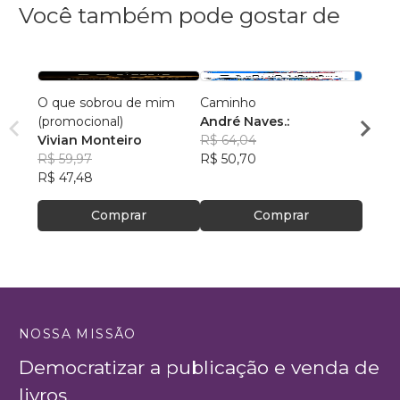
Você também pode gostar de
O que sobrou de mim
Caminho
A Vid
(promocional)
André Naves.:
Edso
Vivian Monteiro
R$ 64,04
R$ 46
R$ 59,97
R$ 50,70
R$ 36
R$ 47,48
Comprar
Comprar
NOSSA MISSÃO
Democratizar a publicação e venda de
livros.