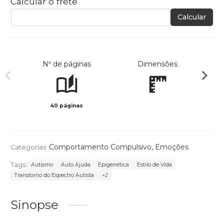
Calcular o frete
Calcular
Nº de páginas
Dimensões
40 páginas
Col
Comportamento Compulsivo
,
Emoções
Categorias:
Tags:
Autismo
Auto Ajuda
Epigenética
Estilo de Vida
Transtorno do Espectro Autista
+2
Sinopse