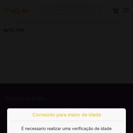
VOLTAR
NOSSA MISSÃO
Democratizar a publicação e venda de
Conteúdo para maior de idade
livros.
É necessario realizar uma verificação de idade
SAIBA MAIS