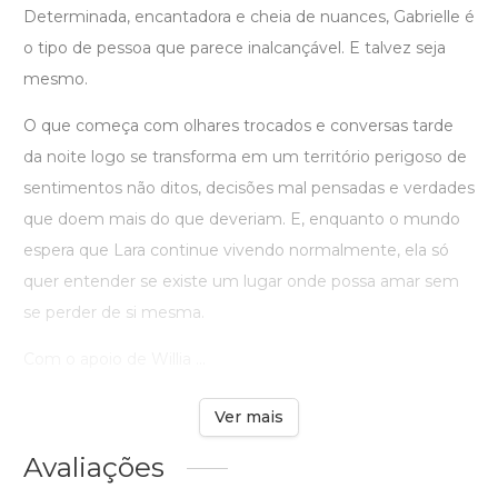
Determinada, encantadora e cheia de nuances, Gabrielle é
o tipo de pessoa que parece inalcançável. E talvez seja
mesmo.
O que começa com olhares trocados e conversas tarde
da noite logo se transforma em um território perigoso de
sentimentos não ditos, decisões mal pensadas e verdades
que doem mais do que deveriam. E, enquanto o mundo
espera que Lara continue vivendo normalmente, ela só
quer entender se existe um lugar onde possa amar sem
se perder de si mesma.
Com o apoio de Willia ...
Ver mais
Avaliações