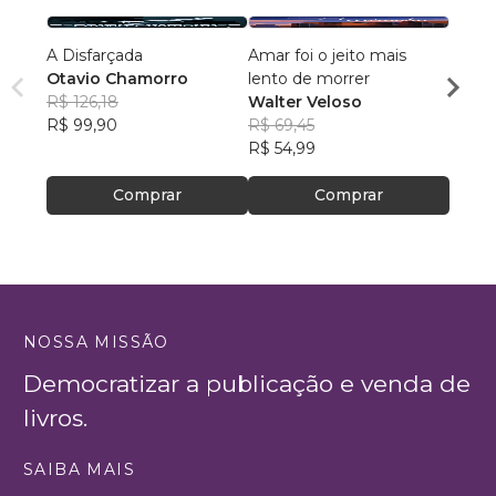
A Disfarçada
Amar foi o jeito mais
Moinh
Otavio Chamorro
lento de morrer
Cido 
R$ 126,18
Walter Veloso
R$ 46
R$ 99,90
R$ 69,45
R$ 37
R$ 54,99
Comprar
Comprar
NOSSA MISSÃO
Democratizar a publicação e venda de
livros.
SAIBA MAIS