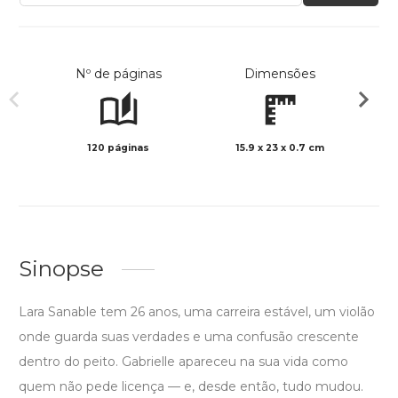
Nº de páginas
Dimensões
120 páginas
15.9 x 23 x 0.7 cm
Preto 
Sinopse
Lara Sanable tem 26 anos, uma carreira estável, um violão
onde guarda suas verdades e uma confusão crescente
dentro do peito. Gabrielle apareceu na sua vida como
quem não pede licença — e, desde então, tudo mudou.