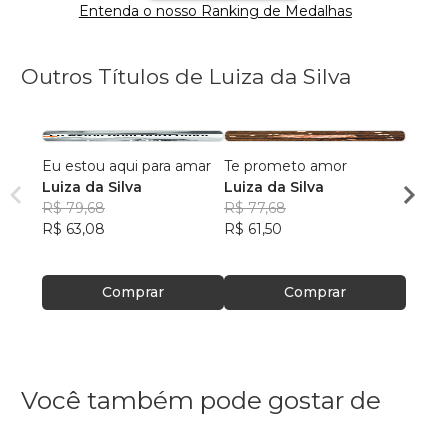
Entenda o nosso Ranking de Medalhas
Outros Títulos de Luiza da Silva
Eu estou aqui para amar
Te prometo amor
Palav
Luiza da Silva
Luiza da Silva
Luiza
R$ 79,68
R$ 77,68
R$ 84
R$ 63,08
R$ 61,50
R$ 67
Comprar
Comprar
Você também pode gostar de