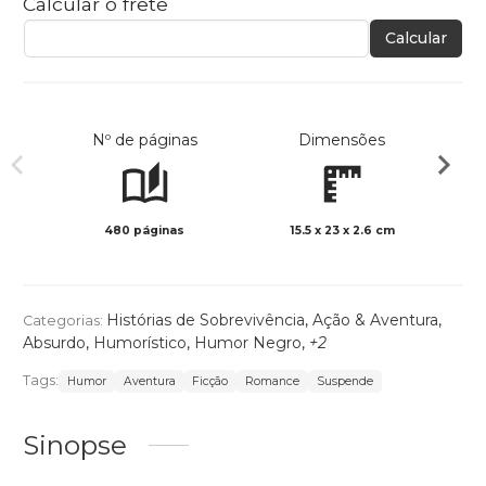
Calcular o frete
Calcular
Nº de páginas
Dimensões
480 páginas
15.5 x 23 x 2.6 cm
Preto 
Histórias de Sobrevivência
,
Ação & Aventura
,
Categorias:
Absurdo
,
Humorístico
,
Humor Negro
,
+2
Tags:
Humor
Aventura
Ficção
Romance
Suspende
Sinopse