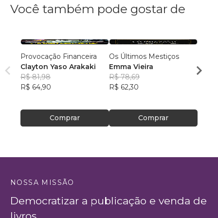
Você também pode gostar de
Provocação Financeira
Os Últimos Mestiços
As Cr
Clayton Yaso Arakaki
Emma Vieira
Marqu
R$ 81,98
R$ 78,69
Vand
R$ 64,90
R$ 62,30
Araúj
R$ 12
R$ 97
Comprar
Comprar
NOSSA MISSÃO
Democratizar a publicação e venda de
livros.