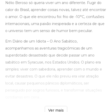
Nélio Beroso só queria viver um ano diferente. Fugir do
calor do Brasil, aprender coisas novas, talvez até encontrar
o amor. O que ele encontrou foi: frio de -10°C, confusões
internacionais, uma paixão inesperada e a certeza de que
o universo tem um senso de humor bem peculiar.
Em Diário de um Idiota – O Ano Sabático,
acompanhamos as aventuras tragicômicas de um
superdotado desastrado que decide passar um ano
sabático em Syracuse, nos Estados Unidos. O plano era
simples: viver com sabedoria, aprender com o mundo e
evitar desastres. O que ele não previu era virar atração
local, causar pequenos pânicos diplomáticos, ser
perseguido por sogros furiosos, e transformar situações
cotidianas em cena ...
Ver mais