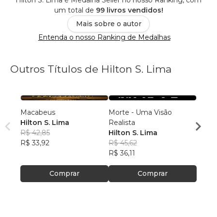
um total de
99 livros vendidos!
Mais sobre o autor
Entenda o nosso Ranking de Medalhas
Outros Títulos de Hilton S. Lima
Macabeus
Morte - Uma Visão
Vida 
Hilton S. Lima
Realista
Hilto
R$ 42,85
Hilton S. Lima
R$ 49
R$ 33,92
R$ 45,62
R$ 39
R$ 36,11
Comprar
Comprar