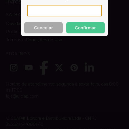
livros.
SAIBA MAIS
Dúvidas e Contato
Cancelar
Confirmar
Política de Privacidade
Termos e Condições de Uso
SIGA-NOS
Horário de atendimento: segunda à sexta-feira, das 8:00
às 17:00
loja@uiclap.com
UICLAP® Editora e Distribuidora Ltda - CNPJ
35.252.144/0001-10