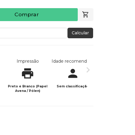
Comprar
Calcular
Impressão
Idade recomendada
Data de publicaç
Preto e Branco (Papel
Sem classificação
01/05/2025
Avena / Pólen)