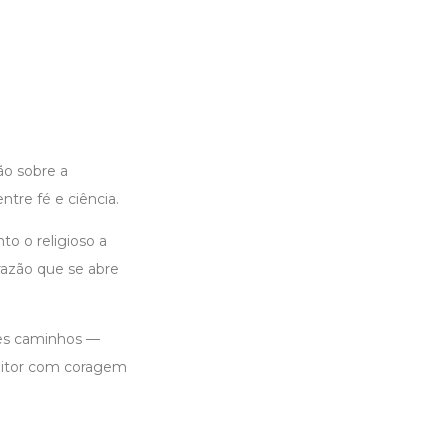
ão sobre a
ntre fé e ciência.
to o religioso a
azão que se abre
ses caminhos —
leitor com coragem