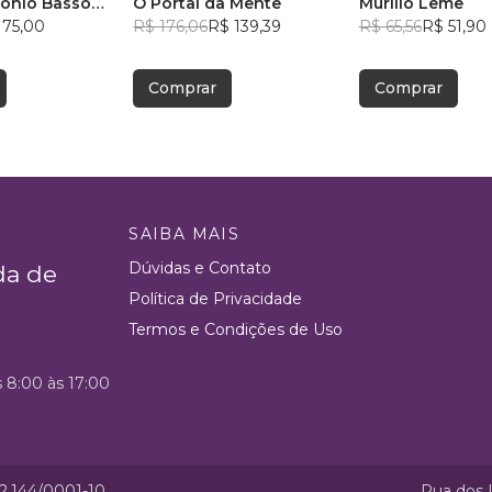
ônio Basso
O Portal da Mente
Murillo Leme
 75,00
R$ 176,06
R$ 139,39
R$ 65,56
R$ 51,90
Comprar
Comprar
SAIBA MAIS
Dúvidas e Contato
da de
Política de Privacidade
Termos e Condições de Uso
s 8:00 às 17:00
52.144/0001-10
Rua dos I