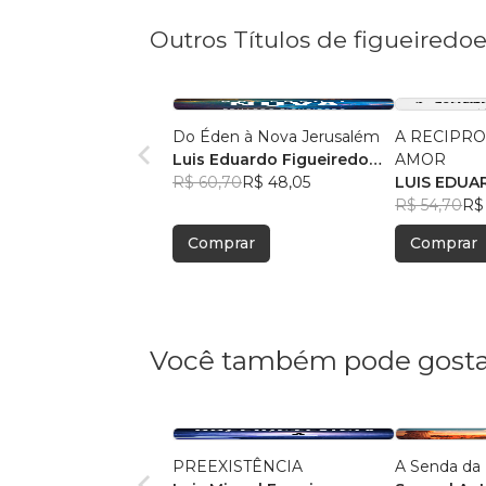
Outros Títulos de figueire
Do Éden à Nova Jerusalém
A RECIPR
Luis Eduardo Figueiredo
AMOR
Lima
R$ 60,70
R$ 48,05
LUIS EDUA
LIMA
R$ 54,70
R$ 
Comprar
Comprar
Você também pode gosta
PREEXISTÊNCIA
A Senda da 