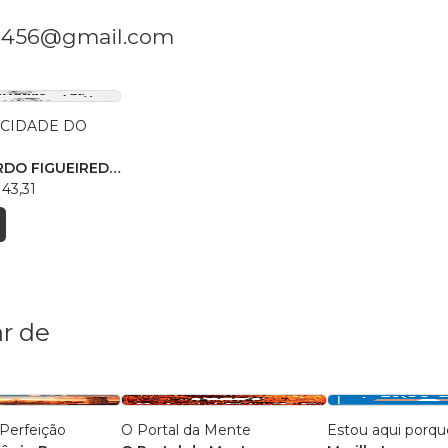
doe456@gmail.com
OCIDADE DO
RDO FIGUEIREDO
43,31
r de
Perfeição
O Portal da Mente
Estou aqui porqu