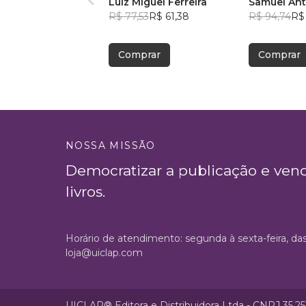
Luiz Miguel Ferreira
Samuel Ant
R$ 77,53
R$ 61,38
Chiesa
R$ 94,74
R$
Comprar
Comprar
NOSSA MISSÃO
Democratizar a publicação e ven
livros.
Horário de atendimento: segunda à sexta-feira, da
loja@uiclap.com
UICLAP® Editora e Distribuidora Ltda - CNPJ 35.2