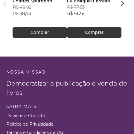
Charles Spurgeon
Luiz Miguel Ferreira
Cons
R$ 48,92
R$ 77,53
de Pa
Vanil
R$ 38,73
R$ 61,38
R$ 75
R$ 59
Comprar
Comprar
NOSSA MISSÃO
Democratizar a publicação e venda de
livros.
SAIBA MAIS
Dúvidas e Contato
Política de Privacidade
Termos e Condições de Uso