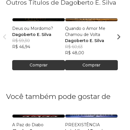
Outros Títulos de Dagoberto E. Silva
Deus ou Mordomo?
Quando o Amor Me
Miser
Dagoberto E. Silva
Chamou de Volta
Dagob
R$ 59,30
Dagoberto E. Silva
R$ 43
R$ 46,94
R$ 60,63
R$ 34
R$ 48,00
Comprar
Comprar
Você também pode gostar de
A Paz do Diabo
PREEXISTÊNCIA
A Vida