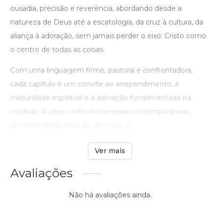
ousadia, precisão e reverência, abordando desde a
natureza de Deus até a escatologia, da cruz à cultura, da
aliança à adoração, sem jamais perder o eixo: Cristo como
o centro de todas as coisas.
Com uma linguagem firme, pastoral e confrontadora,
cada capítulo é um convite ao arrependimento, à
maturidade espiritual e à adoração fundamentada na
verdade. A obra confronta heresias contemporâneas,
idolatrias disfarçadas de devoção, e ...
Ver mais
Avaliações
Não há avaliações ainda.