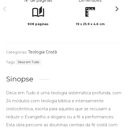
Nº de páginas
Dimensões
908 páginas
19 x 25.9 x 4.6 cm
Preto 
Teologia Cristã
Categorias:
Tags:
Deus em Tudo
Sinopse
Deus em Tudo é uma teologia sistemática profunda, com
24 módulos com teologia bíblica e intensamente
cristocêntrica, escrita para aqueles que se recusam a
reduzir o Evangelho a slogans ou a fé a performances.
Esta obra percorre as doutrinas centrais da fé cristã com