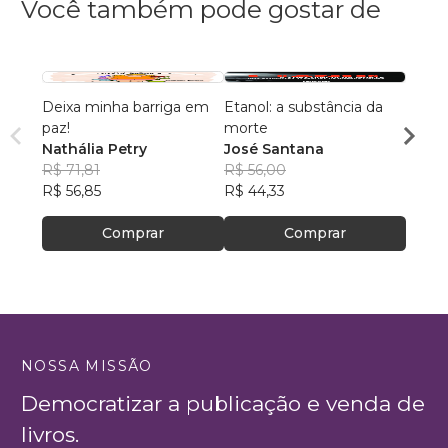
Você também pode gostar de
Deixa minha barriga em
Etanol: a substância da
A ali
paz!
morte
deseq
Nathália Petry
José Santana
meu p
Tatia
R$ 71,81
R$ 56,00
R$ 56
R$ 56,85
R$ 44,33
R$ 44
Comprar
Comprar
NOSSA MISSÃO
Democratizar a publicação e venda de
livros.