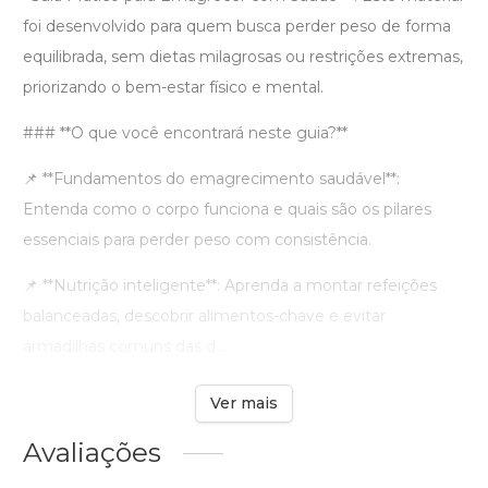
foi desenvolvido para quem busca perder peso de forma
equilibrada, sem dietas milagrosas ou restrições extremas,
priorizando o bem-estar físico e mental.
### **O que você encontrará neste guia?**
📌 **Fundamentos do emagrecimento saudável**:
Entenda como o corpo funciona e quais são os pilares
essenciais para perder peso com consistência.
📌 **Nutrição inteligente**: Aprenda a montar refeições
balanceadas, descobrir alimentos-chave e evitar
armadilhas comuns das d ...
Ver mais
Avaliações