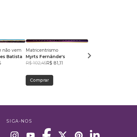
e não vem
Matricentrismo
Conexão Vertical
s Batista
Myrts Fernânde's
Samuel Câmara
6
R$ 102,45
R$ 81,11
R$ 54,85
R$ 43,42
Comprar
Comprar
SIGA-NOS