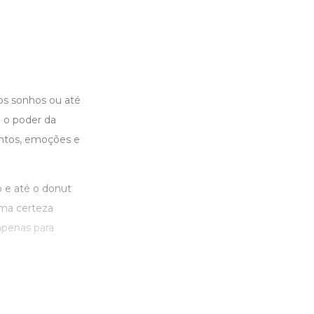
dos sonhos ou até
 o poder da
mentos, emoções e
o e até o donut
uma certeza
apenas para