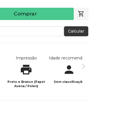
Comprar
Calcular
Impressão
Idade recomendada
Data de publicaç
Preto e Branco (Papel
Sem classificação
01/05/2025
Avena / Pólen)