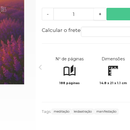
-
+
Calcular o frete
Nº de páginas
Dimensões
188 páginas
14.8 x 21 x 1.1 cm
Tags:
meditação
leidaatração
manifestação