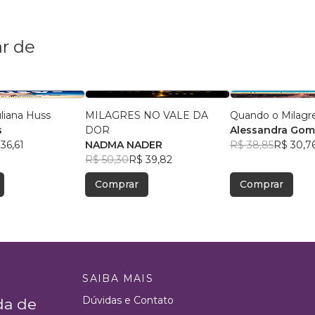
r de
uliana Huss
MILAGRES NO VALE DA
Quando o Milagr
s
DOR
Alessandra Gome
36,61
NADMA NADER
R$ 38,85
R$ 30,7
R$ 50,30
R$ 39,82
Comprar
Comprar
SAIBA MAIS
Dúvidas e Contato
da de