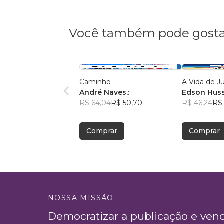
Você também pode gosta
Caminho
A Vida de J
André Naves.:
Edson Hus
R$ 64,04
R$ 50,70
R$ 46,24
R$ 
Comprar
Comprar
NOSSA MISSÃO
Democratizar a publicação e ven