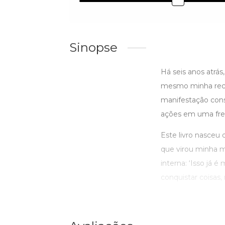
Sinopse
Há seis anos atrás
mesmo minha recei
manifestação consc
ações em uma freq
Este livro nasceu 
que virou minha m
interna: ‘Isso já
conquistar coisas, 