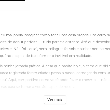
, eu mal podia imaginar como teria uma casa própria, um carro 
ta de donut perfeita — tudo parecia distante. Até que descobri
iente. Não foi ‘sorte’, nem ‘milagre’: foi sobre alinhar pen-sa
uência capaz de transformar o invisível em realidade.
da minha jornada prática. A casa que habito hoje, o carro que dirij
arca registrada foram criados passo a passo, começando com 
 é meu’. Aqui, compartilho como você pode fazer o mesmo — não 
mas para se tornar a versão capaz de rece ...
Ver mais