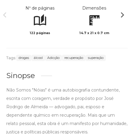
Nº de páginas
Dimensões
122 páginas
14.7 x 21 x 0.7 cm
Col
Tags:
drogas
álcool
Adicção
recuperação
superação
Sinopse
Não Somos "Nóias" é uma autobiografia contundente,
escrita com coragem, verdade e propósito por José
Rodrigo de Almeida — advogado, pai, esposo e
dependente químico em recuperação. Mais que um
relato pessoal, esta obra é um manifesto por humanidade,
justiça e políticas públicas responsáveis.