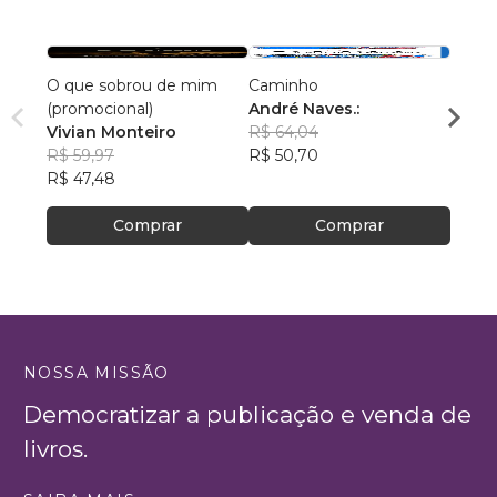
O que sobrou de mim
Caminho
A Vid
(promocional)
André Naves.:
Edso
Vivian Monteiro
R$ 64,04
R$ 46
R$ 59,97
R$ 50,70
R$ 36
R$ 47,48
Comprar
Comprar
NOSSA MISSÃO
Democratizar a publicação e venda de
livros.