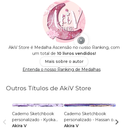
AkiV Store é Medalha Ascensão no nosso Ranking, com
um total de
10 livros vendidos!
Mais sobre o autor
Entenda o nosso Ranking de Medalhas
Outros Títulos de AkiV Store
Caderno Sketchbook
Caderno Sketchbook
Cader
personalizado - Kyoka
personalizado - Hassan of
Gray (
Jirou 1 (pequeno) - Folha
Akira V
Serenity IDOL 1
Akira V
branc
Akira