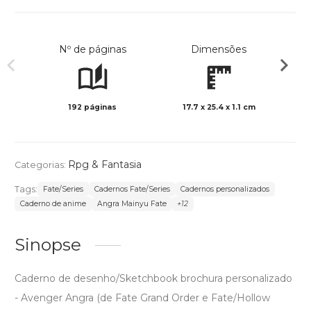
Nº de páginas
Dimensões
192 páginas
17.7 x 25.4 x 1.1 cm
Preto 
Rpg & Fantasia
Categorias:
Tags:
Fate/Series
Cadernos Fate/Series
Cadernos personalizados
Caderno de anime
Angra Mainyu Fate
+12
Sinopse
Caderno de desenho/Sketchbook brochura personalizado
- Avenger Angra (de Fate Grand Order e Fate/Hollow