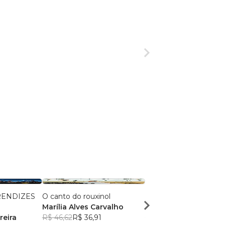
RENDIZES
O canto do rouxinol
No Silêncio da Ponte
Marília Alves Carvalho
Cleonildo Brito
reira
R$ 46,62
R$ 36,91
R$ 44,13
R$ 34,94