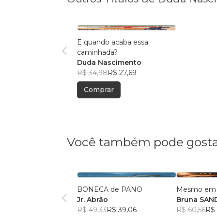
E quando acaba essa
caminhada?
Duda Nascimento
R$ 34,98
R$ 27,69
Comprar
Você também pode gosta
BONECA de PANO
Mesmo em s
Jr. Abrão
Bruna SAN
R$ 49,33
R$ 39,06
R$ 60,56
R$ 