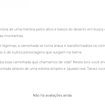
tória de uma menina pelos altos e baixos do deserto em busca d
das montanhas.
a e lágrimas, a caminhada se torna árdua e transformadora na co
eão e de outros personagens que surgem na trama.
aba essa caminhada que chamamos de vida? Neste livro você enc
ntada através de uma estória simples e (quase) real. Talvez você
Não há avaliações ainda.