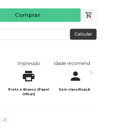
Comprar
Calcular
Impressão
Idade recomendada
Data de publicaç
Preto e Branco (Papel
Sem classificação
22/07/2021
Offset)
+1