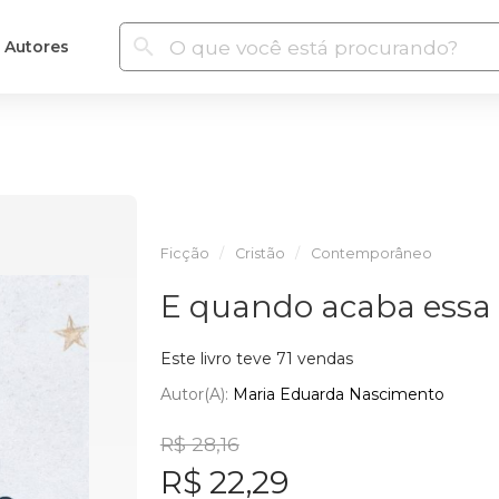
Autores
Ficção
Cristão
Contemporâneo
E quando acaba ess
Este livro teve 71 vendas
Autor(a):
Maria Eduarda Nascimento
R$ 28,16
R$ 22,29