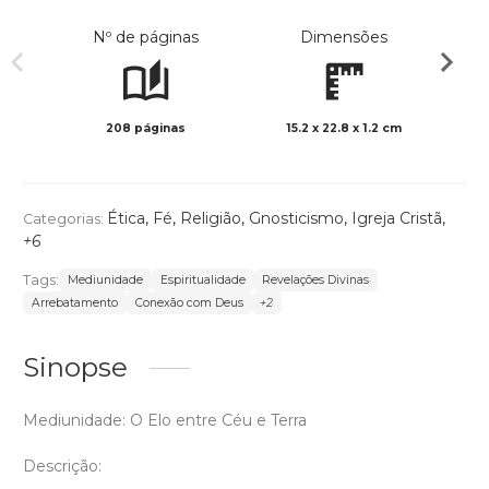
Nº de páginas
Dimensões
208 páginas
15.2 x 22.8 x 1.2 cm
Preto 
Ética
,
Fé
,
Religião
,
Gnosticismo
,
Igreja Cristã
,
Categorias:
+6
Tags:
Mediunidade
Espiritualidade
Revelações Divinas
Arrebatamento
Conexão com Deus
+2
Sinopse
Mediunidade: O Elo entre Céu e Terra
Descrição: