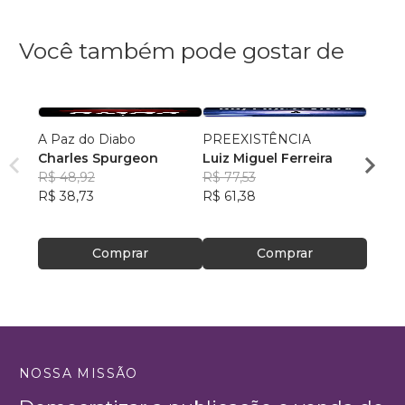
Você também pode gostar de
A Paz do Diabo
PREEXISTÊNCIA
Uma E
Charles Spurgeon
Luiz Miguel Ferreira
Propó
R$ 48,92
R$ 77,53
Maria
R$ 38,73
R$ 61,38
R$ 73
R$ 58
Comprar
Comprar
NOSSA MISSÃO