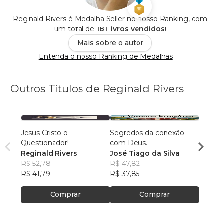
Reginald Rivers é Medalha Seller no nosso Ranking, com
um total de
181 livros vendidos!
Mais sobre o autor
Entenda o nosso Ranking de Medalhas
Outros Títulos de Reginald Rivers
Jesus Cristo o
Segredos da conexão
Quem 
Questionador!
com Deus.
José 
Reginald Rivers
José Tiago da Silva
R$ 66
R$ 52,78
R$ 47,82
R$ 52
R$ 41,79
R$ 37,85
Comprar
Comprar