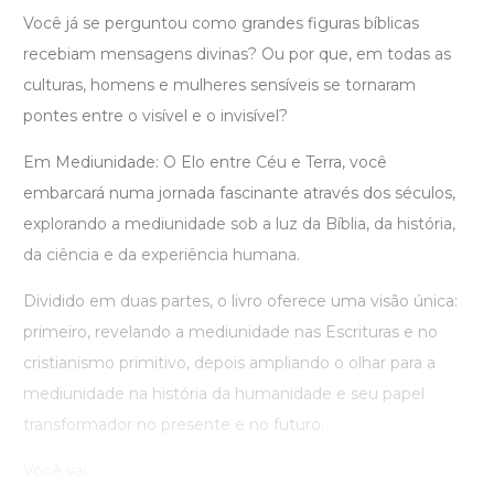
Você já se perguntou como grandes figuras bíblicas
recebiam mensagens divinas? Ou por que, em todas as
culturas, homens e mulheres sensíveis se tornaram
pontes entre o visível e o invisível?
Em Mediunidade: O Elo entre Céu e Terra, você
embarcará numa jornada fascinante através dos séculos,
explorando a mediunidade sob a luz da Bíblia, da história,
da ciência e da experiência humana.
Dividido em duas partes, o livro oferece uma visão única:
primeiro, revelando a mediunidade nas Escrituras e no
cristianismo primitivo, depois ampliando o olhar para a
mediunidade na história da humanidade e seu papel
transformador no presente e no futuro.
Você vai ...