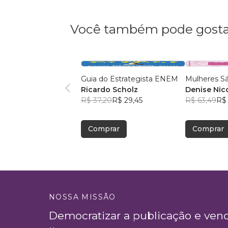
Você também pode gosta
Guia do Estrategista ENEM
Mulheres Sá
Ricardo Scholz
Denise Nic
R$ 37,20
R$ 29,45
R$ 63,49
R$ 
Comprar
Comprar
NOSSA MISSÃO
Democratizar a publicação e ven