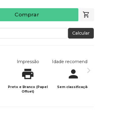
Comprar
Calcular
Impressão
Idade recomendada
Data de publicaç
Preto e Branco (Papel
Sem classificação
28/04/2025
Offset)