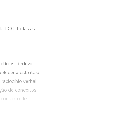
la FCC. Todas as
ctícios; deduzir
elecer a estrutura
aciocínio verbal,
ação de conceitos,
 conjunto de