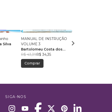
minho
MANUAL DE INSTRUÇÃO
MANUAL DE INSTRU
 Silva
VOLUME 3
Bartolomeu Costa do
Bartolomeu Costa dos
Santos
R$ 73,67
R$ 58,33
Santos
R$ 43,39
R$ 34,35
Comprar
Comprar
SIGA-NOS