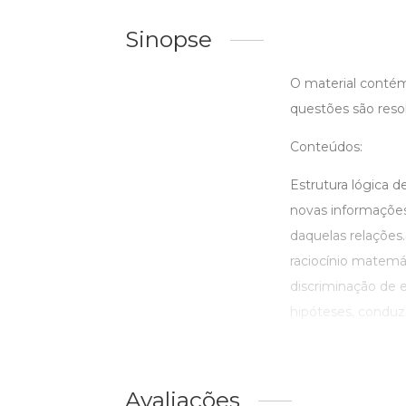
Sinopse
O material contém
questões são resol
Conteúdos:
Estrutura lógica de
novas informações 
daquelas relações.
raciocínio matemát
discriminação de 
hipóteses, conduz,
Avaliações