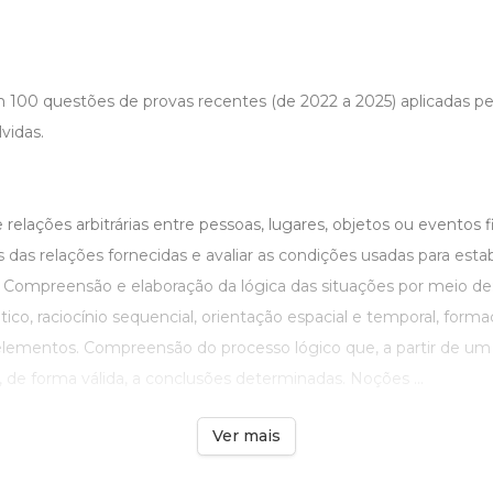
 100 questões de provas recentes (de 2022 a 2025) aplicadas pe
vidas.
 relações arbitrárias entre pessoas, lugares, objetos ou eventos fi
das relações fornecidas e avaliar as condições usadas para estab
 Compreensão e elaboração da lógica das situações por meio de: r
ico, raciocínio sequencial, orientação espacial e temporal, form
elementos. Compreensão do processo lógico que, a partir de um
 de forma válida, a conclusões determinadas. Noções ...
Ver mais