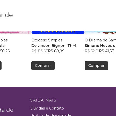
r de
bias
Exegese Simples
O Dilema de Sa
ola
Deivinson Bignon, ThM
Simone Neves da
50,26
R$ 113,67
R$ 89,99
R$ 52,51
R$ 41,57
Comprar
Comprar
SAIBA MAIS
Dúvidas e Contato
da de
Política de Privacidade