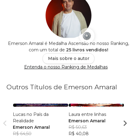
Emerson Amaral é Medalha Ascensão no nosso Ranking,
com um total de
25 livros vendidos!
Mais sobre o autor
Entenda o nosso Ranking de Medalhas
Outros Títulos de Emerson Amaral
Lucas no País da
Laura entre linhas
Lucas
Realidade
Emerson Amaral
Emer
Emerson Amaral
R$ 50,63
R$ 55
R$ 64,50
R$ 40,08
R$ 44