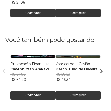
R$ 51,06
Comprar
Comprar
Você também pode gostar de
Provocação Financeira
Voar como o Gavião
VOU 
Clayton Yaso Arakaki
Marco Túlio de Oliveira
Milto
R$ 81,98
e Britto
R$ 58,53
Abru
R$ 57,
R$ 64,90
R$ 46,34
Filho
R$ 45
Comprar
Comprar