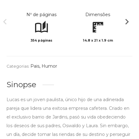
Nº de páginas
Dimensões
354 páginas
14.8 x 21 x 1.9 cm
Preto 
Pais
,
Humor
Categorias:
Sinopse
Lucas es un joven paulista, único hijo de una adinerada
pareja que lidera una exitosa empresa cafetera. Criado en
el exclusivo barrio de Jardins, pasó su vida obedeciendo
los deseos de sus padres, Oswaldo y Laura. Sin embargo,
un día, decide tomar las riendas de su destino y perseguir