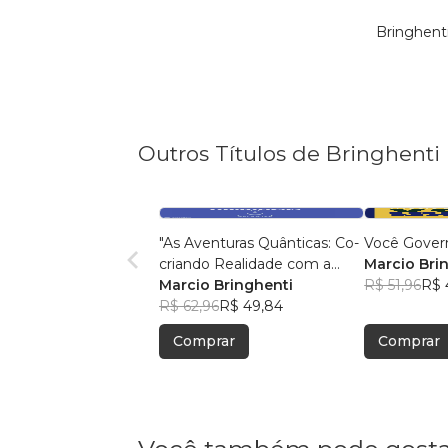
Bringhent
Outros Títulos de Bringhenti
"As Aventuras Quânticas: Co-
Você Gover
criando Realidade com a
Marcio Bri
Bíblia"
Marcio Bringhenti
R$ 51,96
R$ 
R$ 62,96
R$ 49,84
Comprar
Comprar