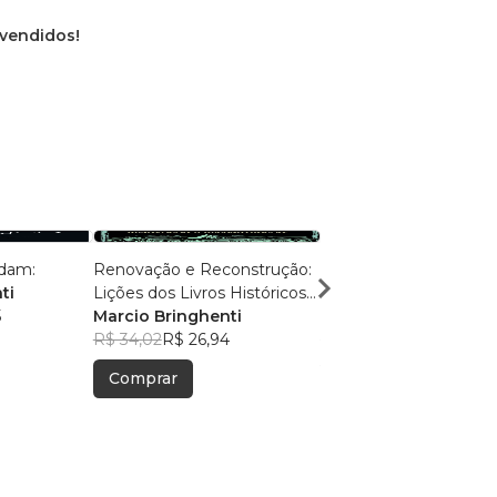
 vendidos!
ldam:
Renovação e Reconstrução:
Caminhos Antigos, Ve
ti
Lições dos Livros Históricos
Eternas:
5
da Bíblia
Marcio Bringhenti
Marcio Bringhenti
R$ 34,02
R$ 26,94
R$ 50,60
R$ 40,06
Comprar
Comprar