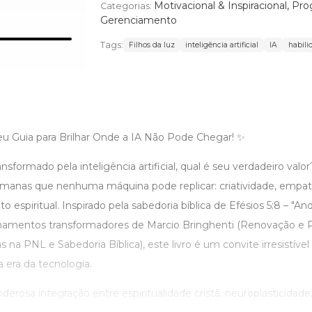
Motivacional & Inspiracional
,
Prog
Categorias:
Gerenciamento
Tags:
Filhos da luz
inteligência artificial
IA
habil
Seu Guia para Brilhar Onde a IA Não Pode Chegar! ✨
ormado pela inteligência artificial, qual é seu verdadeiro valor
umanas que nenhuma máquina pode replicar: criatividade, empati
to espiritual. Inspirado pela sabedoria bíblica de Efésios 5:8 – "A
sinamentos transformadores de Marcio Bringhenti (Renovação e 
 na PNL e Sabedoria Bíblica), este livro é um convite irresistíve
 era da tecnologia.
erosa integração entre espiritualidade cristã, neuroplasticidade, h