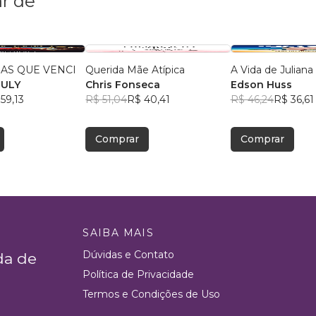
r de
AS QUE VENCI
Querida Mãe Atípica
A Vida de Juliana
EULY
Chris Fonseca
Edson Huss
59,13
R$ 51,04
R$ 40,41
R$ 46,24
R$ 36,61
Comprar
Comprar
SAIBA MAIS
Dúvidas e Contato
da de
Política de Privacidade
Termos e Condições de Uso