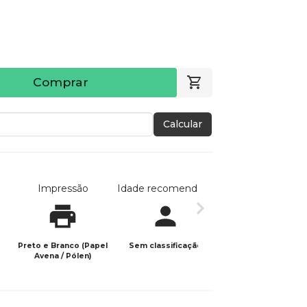
Comprar
Calcular
Impressão
Idade recomendada
Data de publicaç
Preto e Branco (Papel
Sem classificação
28/04/2025
Avena / Pólen)