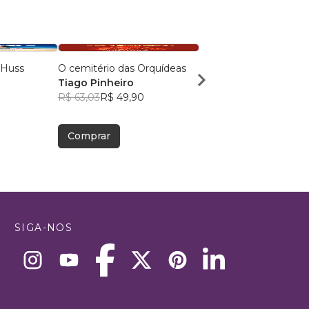
 Huss
O cemitério das Orquídeas
MILAGRES NO VALE 
Tiago Pinheiro
DOR
R$ 63,03
R$ 49,90
NADMA NADER
R$ 50,30
R$ 39,82
Comprar
Comprar
SIGA-NOS