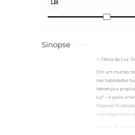
Sinopse
✨ Filhos da Luz: 
Em um mundo transf
nas habilidades h
liderança e propósi
luz" – e pelos en
Palavras Modeladas
o protagonismo na
Através de uma pod