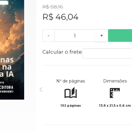
R$ 58,16
R$ 46,04
-
+
Calcular o frete
Nº de páginas
Dimensões
102 páginas
13.9 x 21.5 x 0.6 cm