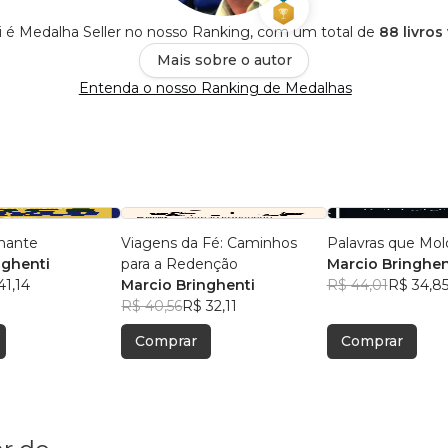
i é Medalha Seller no nosso Ranking, com um total de
88 livros
Mais sobre o autor
Entenda o nosso Ranking de Medalhas
nante
Viagens da Fé: Caminhos
Palavras que Mo
nghenti
para a Redenção
Marcio Bringhen
41,14
Marcio Bringhenti
R$ 44,01
R$ 34,8
R$ 40,56
R$ 32,11
Comprar
Comprar