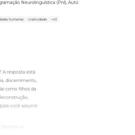
ramação Neurolinguística (Pnl)
,
Auto
idades humanas
criatividade
+45
? A resposta está
a, discernimento,
ndai como filhos da
Reconstrução,
l para você assumir
ipnose eri ...