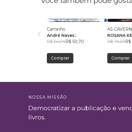
Você também pode gosta
Caminho
AS CAVERN
André Naves.:
ROSANA K
R$ 64,04
R$ 50,70
R$ 74,69
R$ 
Comprar
Comprar
NOSSA MISSÃO
Democratizar a publicação e ven
livros.