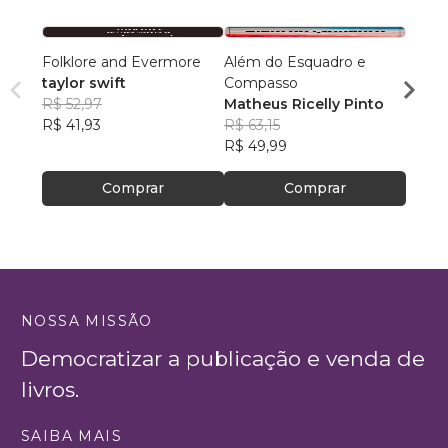
Folklore and Evermore
Além do Esquadro e
Eu, V
taylor swift
Compasso
Ana L
R$ 52,97
Matheus Ricelly Pinto
R$ 49
R$ 41,93
R$ 63,15
R$ 39
R$ 49,99
Comprar
Comprar
NOSSA MISSÃO
Democratizar a publicação e venda de
livros.
SAIBA MAIS