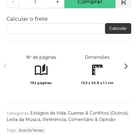
-
+
Comprar
Calcular o frete
Calcular
Nº de páginas
Dimensões
192 páginas
13.5 x 20.9 x 1.1 cm
Preto 
Estágios da Vida
,
Guerras & Conflitos (Outros)
,
Categorias:
Letra da Música
,
Referência
,
Comentário & Opinião
Tags:
Ecos Do Tempo