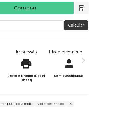
Comprar
Calcular
Impressão
Idade recomendada
Data de publicaç
Preto e Branco (Papel
Sem classificação
27/04/2025
Offset)
manipulação da mídia
sociedade e medo
+5