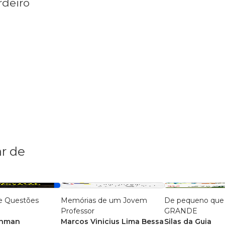
rdeiro
r de
e Questões
Memórias de um Jovem
De pequeno que 
Professor
GRANDE
 Inman
Marcos Vinicius Lima Bessa
Silas da Guia