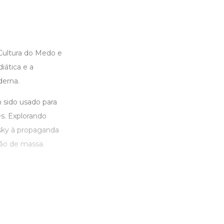
Cultura do Medo e
ática e a
derna.
 sido usado para
es. Explorando
sky à propaganda
ção de massa.