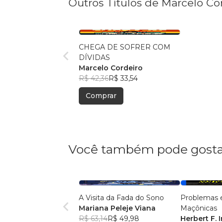
Outros Títulos de Marcelo Co
CHEGA DE SOFRER COM
DÍVIDAS
Marcelo Cordeiro
R$ 42,36
R$ 33,54
Comprar
Você também pode gosta
A Visita da Fada do Sono
Problemas 
Mariana Peleje Viana
Maçônicas
R$ 63,14
R$ 49,98
Herbert F.