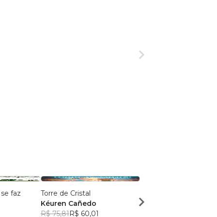
se faz
Torre de Cristal
O Único Discurso de G
Kéuren Cañedo
Marcos Dattoli
R$ 75,81
R$ 60,01
R$ 54,60
R$ 43,22