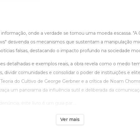
 informação, onde a verdade se tornou uma moeda escassa. "A 
ews" desvenda os mecanismos que sustentam a manipulação midi
otícias falsas, destacando o impacto profundo na sociedade mo
ses detalhadas e exemplos reais, a obra revela como o medo tem
 dividir comunidades e consolidar o poder de instituições e elit
Teoria do Cultivo de George Gerbner e a crítica de Noam Chom
 traça um panorama da influência sutil e deliberada da comunica
núncia, este livro é um guia par ...
Ver mais