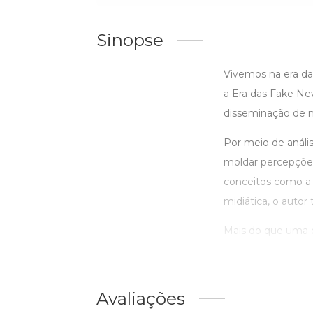
Sinopse
Vivemos na era da
a Era das Fake N
disseminação de n
Por meio de análi
moldar percepções,
conceitos como a 
midiática, o autor
Mais do que uma de
Avaliações