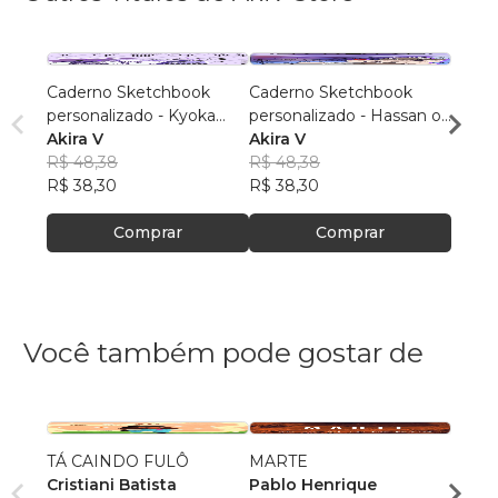
Caderno Sketchbook
Caderno Sketchbook
Cader
personalizado - Kyoka
personalizado - Hassan of
Gray (
Jirou 1 (pequeno) - Folha
Akira V
Serenity IDOL 1
Akira V
branc
Akira
branca
R$ 48,38
(pequeno) - Folha branca
R$ 48,38
R$ 48
R$ 38,30
R$ 38,30
R$ 38
Comprar
Comprar
Você também pode gostar de
TÁ CAINDO FULÔ
MARTE
Sobre
Cristiani Batista
Pablo Henrique
Kamil