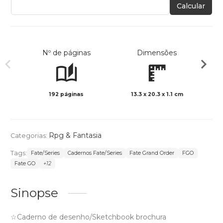
Calcular
Nº de páginas
Dimensões
192 páginas
13.3 x 20.3 x 1.1 cm
Preto 
Rpg & Fantasia
Categorias:
Tags:
Fate/Series
Cadernos Fate/Series
Fate Grand Order
FGO
Fate GO
+12
Sinopse
☆Caderno de desenho/Sketchbook brochura