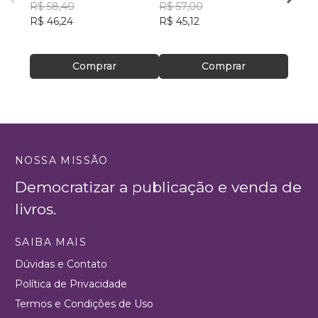
R$ 58,40
R$ 57,00
R$ 57
R$ 46,24
R$ 45,12
R$ 45
Comprar
Comprar
NOSSA MISSÃO
Democratizar a publicação e venda de
livros.
SAIBA MAIS
Dúvidas e Contato
Política de Privacidade
Termos e Condições de Uso