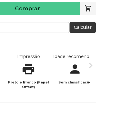
Comprar
Calcular
Impressão
Idade recomendada
Data de publicaç
Preto e Branco (Papel
Sem classificação
24/04/2025
Offset)