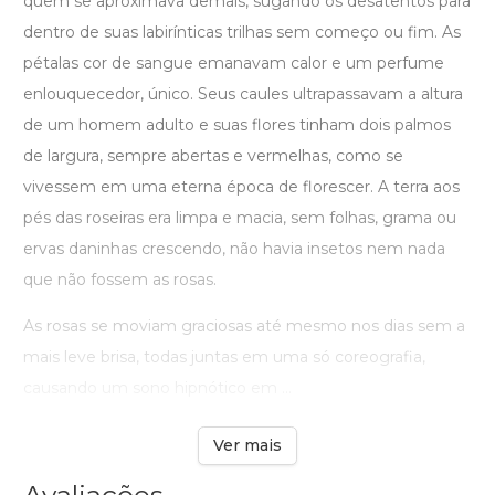
quem se aproximava demais, sugando os desatentos para
dentro de suas labirínticas trilhas sem começo ou fim. As
pétalas cor de sangue emanavam calor e um perfume
enlouquecedor, único. Seus caules ultrapassavam a altura
de um homem adulto e suas flores tinham dois palmos
de largura, sempre abertas e vermelhas, como se
vivessem em uma eterna época de florescer. A terra aos
pés das roseiras era limpa e macia, sem folhas, grama ou
ervas daninhas crescendo, não havia insetos nem nada
que não fossem as rosas.
As rosas se moviam graciosas até mesmo nos dias sem a
mais leve brisa, todas juntas em uma só coreografia,
causando um sono hipnótico em ...
Ver mais