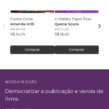
Contra-Coroa
O Maldito Papel Roxo
Entre
Amanda Grílli
Quezia Souza
Joy C
R$ 81,78
R$ 71,25
R$ 70
R$ 64,74
R$ 56,40
R$ 55
Comprar
Comprar
NOSSA MISSÃO
Democratizar a publicação e venda de
livros.