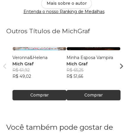
Mais sobre o autor
Entenda o nosso Ranking de Medalhas
Outros Títulos de MichGraf
Veronna&Helena
Minha Esposa Vampira
Vene
Mich Graf
Mich Graf
Mich 
R$ 61,92
R$ 65,25
R$ 59
R$ 49,02
R$ 51,66
R$ 47
Comprar
Comprar
Você também pode gostar de