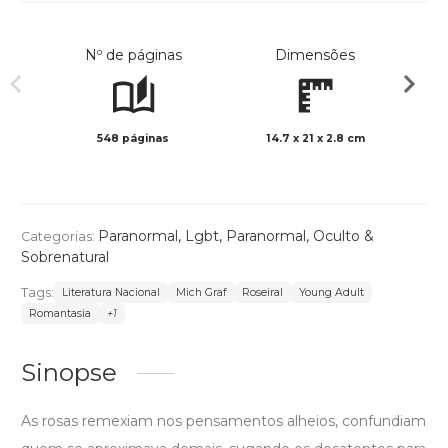
Nº de páginas
Dimensões
548 páginas
14.7 x 21 x 2.8 cm
Preto 
Paranormal
,
Lgbt
,
Paranormal, Oculto &
Categorias:
Sobrenatural
Tags:
Literatura Nacional
Mich Graf
Roseiral
Young Adult
Romantasia
+1
Sinopse
As rosas remexiam nos pensamentos alheios, confundiam