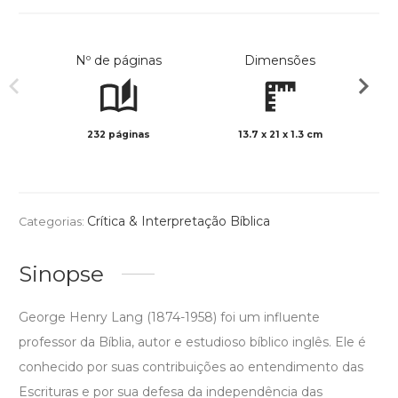
Nº de páginas
Dimensões
232 páginas
13.7 x 21 x 1.3 cm
Preto 
Crítica & Interpretação Bíblica
Categorias:
Sinopse
George Henry Lang (1874-1958) foi um influente
professor da Bíblia, autor e estudioso bíblico inglês. Ele é
conhecido por suas contribuições ao entendimento das
Escrituras e por sua defesa da independência das