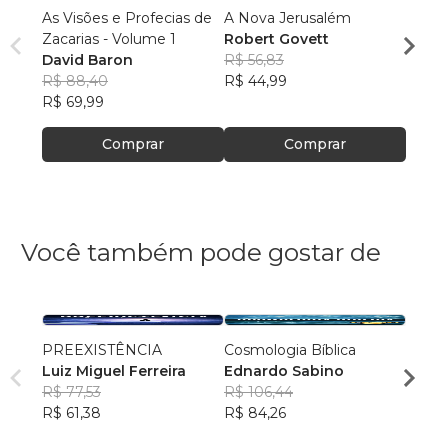
As Visões e Profecias de
A Nova Jerusalém
A Uni
Zacarias - Volume 1
Robert Govett
Cristo
David Baron
R$ 56,83
A. T. 
R$ 88,40
R$ 44,99
R$ 56
R$ 69,99
R$ 44
Comprar
Comprar
Você também pode gostar de
PREEXISTÊNCIA
Cosmologia Bíblica
Os Se
Luiz Miguel Ferreira
Ednardo Sabino
Prosp
R$ 77,53
R$ 106,44
Encon
Leand
R$ 61,38
R$ 84,26
Marti
R$ 55
R$ 43