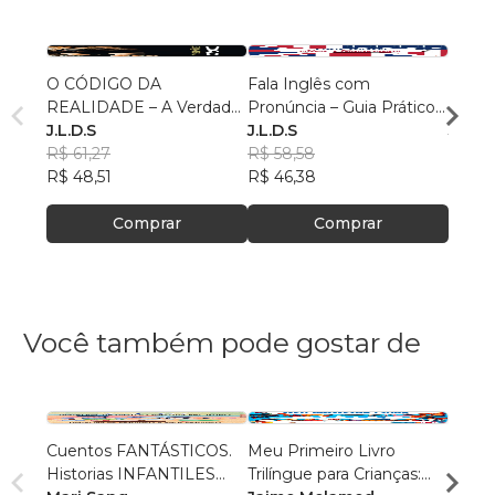
O CÓDIGO DA
Fala Inglês com
O CÓ
REALIDADE – A Verdade
Pronúncia – Guia Prático
LIBE
Que Não Podes Ignorar
J.L.D.S
para Falar com Confiança
J.L.D.S
FINA
J.L.D.
R$ 61,27
R$ 58,58
R$ 53
R$ 48,51
R$ 46,38
R$ 42
Comprar
Comprar
Você também pode gostar de
Cuentos FANTÁSTICOS.
Meu Primeiro Livro
Germá
Historias INFANTILES
Trilíngue para Crianças:
igual