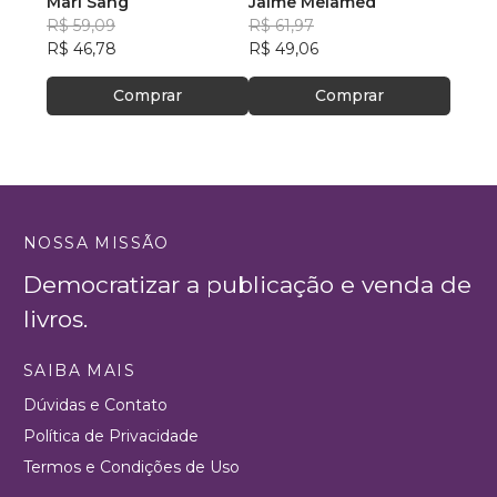
escritas por NIÑOS:
Mari Sang
100 Animais em
Jaime Melamed
Mari 
Antología Bilíngue
R$ 59,09
Português, Inglês e
R$ 61,97
R$ 69
Ilustrada. Español -
R$ 46,78
Espanhol.
R$ 49,06
R$ 55
Portugués
Comprar
Comprar
NOSSA MISSÃO
Democratizar a publicação e venda de
livros.
SAIBA MAIS
Dúvidas e Contato
Política de Privacidade
Termos e Condições de Uso