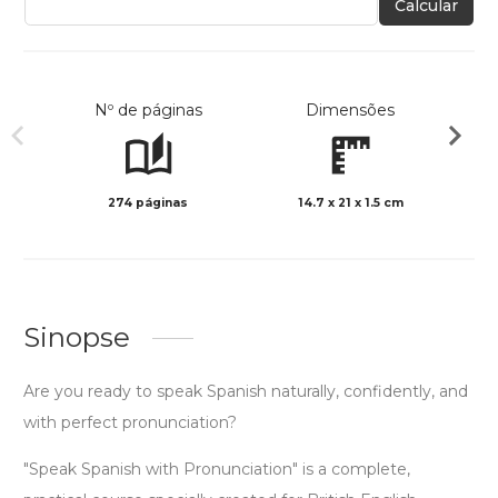
Calcular
Nº de páginas
Dimensões
274 páginas
14.7 x 21 x 1.5 cm
Preto 
Sinopse
Are you ready to speak Spanish naturally, confidently, and
with perfect pronunciation?
"Speak Spanish with Pronunciation" is a complete,