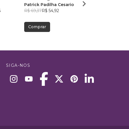
Patrick Padilha Cesario
Pietra Seabra Vieira
6
R$ 69,37
R$ 54,92
R$ 71,25
R$ 56,41
Comprar
Comprar
SIGA-NOS