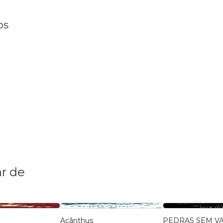
os
r de
Acãnthus
PEDRAS SEM V