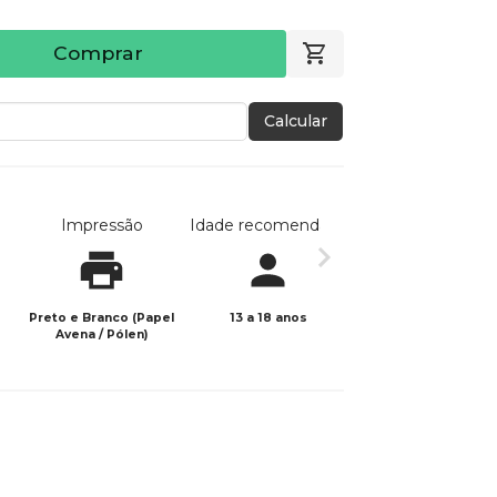
Comprar
Calcular
Impressão
Idade recomendada
Data de publicaç
Preto e Branco (Papel
13 a 18 anos
23/04/2025
Avena / Pólen)