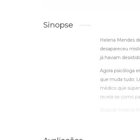
Sinopse
Helena Mendes ded
desapareceu miste
já haviam desisti
Agora psicóloga e
que muda tudo: L
médico que superv
revela-se como pa
Quando Helena fin