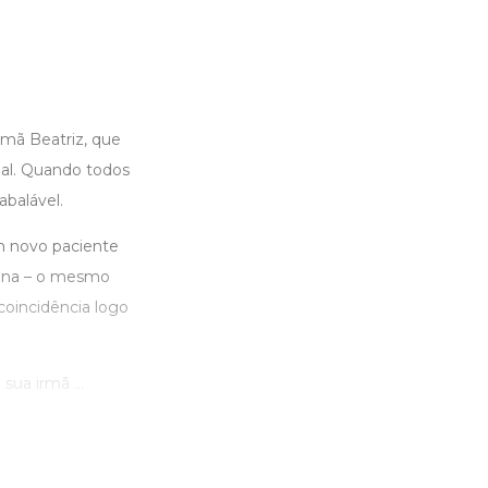
rmã Beatriz, que
ual. Quando todos
balável.
m novo paciente
ana – o mesmo
coincidência logo
ua irmã ...