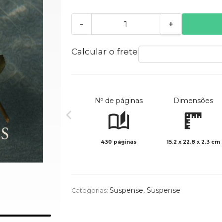
-
+
Calcular o frete
Nº de páginas
Dimensões
430 páginas
15.2 x 22.8 x 2.3 cm
Suspense
,
Suspense
Categorias: