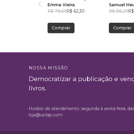
Emma Vieira
Samuel He
R$ 78,69
R$ 62,30
R$ 88,29
R$
Comprar
Comprar
NOSSA MISSÃO
Democratizar a publicação e ven
livros.
Horário de atendimento: segunda à sexta-feira, da
loja@uiclap.com