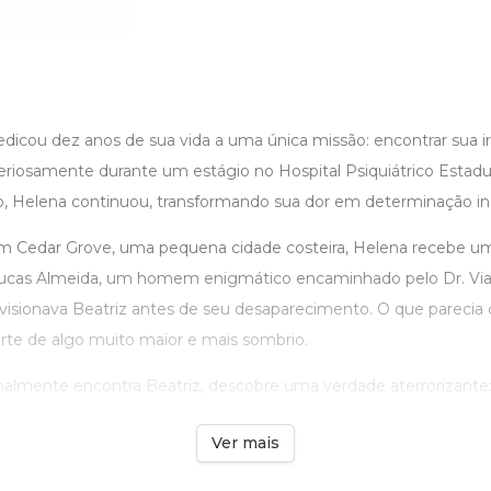
icou dez anos de sua vida a uma única missão: encontrar sua i
riosamente durante um estágio no Hospital Psiquiátrico Estad
do, Helena continuou, transformando sua dor em determinação ina
m Cedar Grove, uma pequena cidade costeira, Helena recebe u
ucas Almeida, um homem enigmático encaminhado pelo Dr. Vi
isionava Beatriz antes de seu desaparecimento. O que parecia 
rte de algo muito maior e mais sombrio.
almente encontra Beatriz, descobre uma verdade aterrorizante: s
Ver mais