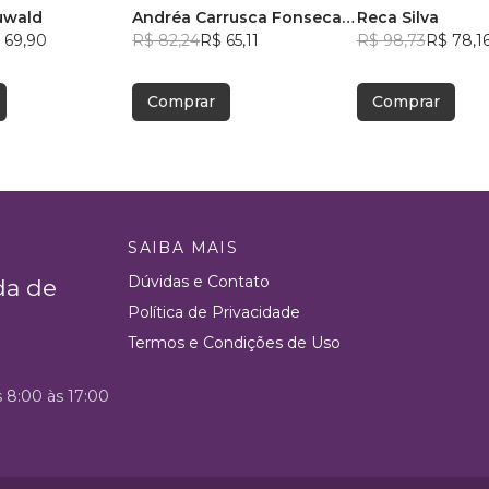
uwald
Andréa Carrusca Fonseca
Reca Silva
 69,90
Fernandes
R$ 82,24
R$ 65,11
R$ 98,73
R$ 78,1
Comprar
Comprar
SAIBA MAIS
Dúvidas e Contato
da de
Política de Privacidade
Termos e Condições de Uso
s 8:00 às 17:00