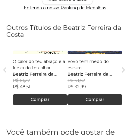
Entenda o nosso Ranking de Medalhas
Outros Títulos de Beatriz Ferreira da
Costa
O calor do teu abraço e a
Vovó tem medo do
frieza do teu olhar
escuro
Beatriz Ferreira da
Beatriz Ferreira da
Costa
R$ 61,27
Costa
R$ 41,67
R$ 48,51
R$ 32,99
Comprar
Comprar
Você também pode gostar de