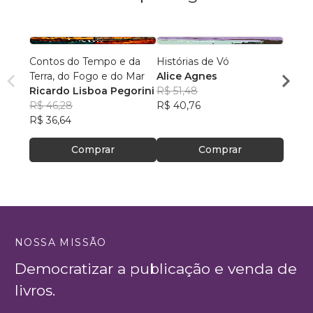
Contos do Tempo e da
Histórias de Vó
Meu d
Terra, do Fogo e do Mar
Alice Agnes
Crist
Ricardo Lisboa Pegorini
R$ 51,48
R$ 44
R$ 46,28
R$ 40,76
R$ 35
R$ 36,64
Comprar
Comprar
NOSSA MISSÃO
Democratizar a publicação e venda de
livros.