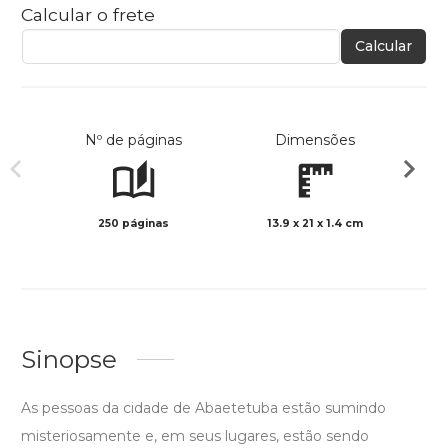
Calcular o frete
Calcular
Nº de páginas
Dimensões
250 páginas
13.9 x 21 x 1.4 cm
Preto 
Sinopse
As pessoas da cidade de Abaetetuba estão sumindo
misteriosamente e, em seus lugares, estão sendo