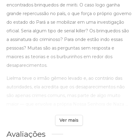
encontrados brinquedos de miriti. O caso logo ganha
grande repercussão no país, o que força o próprio governo
do estado do Pará a se mobilizar em uma investigação
oficial. Seria algum tipo de serial killer? Os brinquedos são
a assinatura do criminoso? Para onde estão indo essas
pessoas? Muitas são as perguntas sem resposta e
maiores as teorias e os burburinhos em redor dos
desaparecimentos.
Lielma teve o irmão gêmeo levado e, ao contrário das
autoridades, ela acredita que os desaparecimentos não
são apenas crimes comuns, mas parte de algo muito
maior — que envolve a própria Nossa Senhora de Naza ...
Ver mais
Avaliações