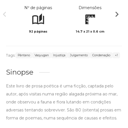
Nº de páginas
Dimensões
92 páginas
14.7 x 21 x 0.6 cm
Preto 
Tags:
Pântano
Vasyugan
Injustiça
Julgamento
Condenação
+1
Sinopse
Este livro de prosa poética é uma ficção, captada pelo
autor, após visitas numa região alagada próxima ao mar,
onde observou a fauna e flora lutando em condições
adversas tentando sobreviver. São 80 (oitenta) prosas em
forma de poemas, numa sequência de causas e efeitos.