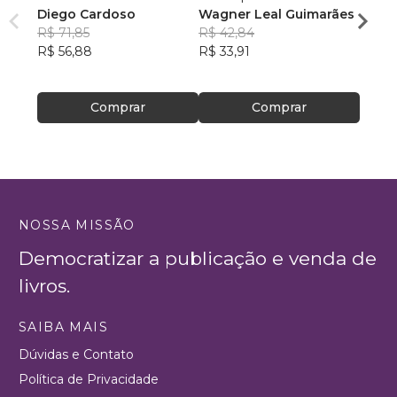
Diego Cardoso
Wagner Leal Guimarães
enten
R$ 71,85
R$ 42,84
ainda 
Carla
R$ 56,88
R$ 33,91
R$ 57
R$ 45
Comprar
Comprar
NOSSA MISSÃO
Democratizar a publicação e venda de
livros.
SAIBA MAIS
Dúvidas e Contato
Política de Privacidade