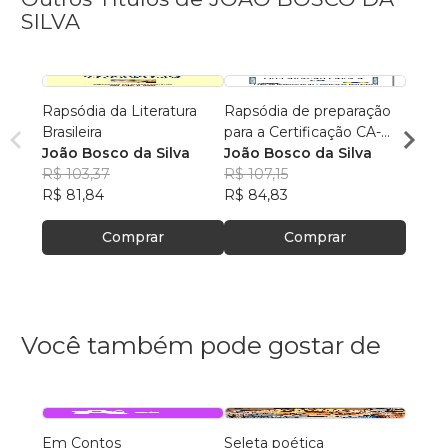
SILVA
Rapsódia da Literatura
Rapsódia de preparação
RAPS
Brasileira
para a Certificação CA-
PREP
João Bosco da Silva
300 da ABECIP
João Bosco da Silva
CERT
João 
R$ 103,37
R$ 107,15
DA F
R$ 98
R$ 81,84
R$ 84,83
R$ 78
Comprar
Comprar
Você também pode gostar de
Em Contos
Seleta poética
O que