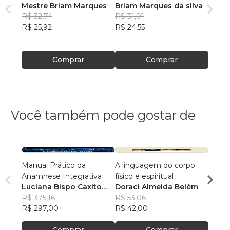
Mestre Briam Marques
Briam Marques da silva
R$ 32,74
R$ 31,01
R$ 25,92
R$ 24,55
Comprar
Comprar
Você também pode gostar de
Manual Prático da
A linguagem do corpo
Peque
Anamnese Integrativa
físico e espiritual
Grand
Luciana Bispo Caxito
Doraci Almeida Belém
Prisc
Lopes Cançado
R$ 375,16
R$ 53,06
R$ 80
R$ 297,00
R$ 42,00
R$ 63
Comprar
Comprar