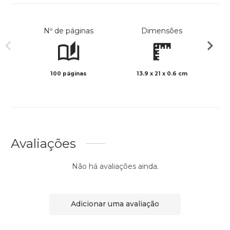
Nº de páginas
Dimensões
100 páginas
13.9 x 21 x 0.6 cm
Preto 
Avaliações
Não há avaliações ainda.
Adicionar uma avaliação