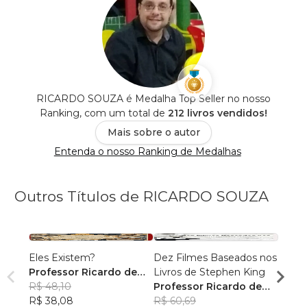
RICARDO SOUZA é Medalha Top Seller no nosso
Ranking, com um total de
212 livros vendidos!
Mais sobre o autor
Entenda o nosso Ranking de Medalhas
Outros Títulos de RICARDO SOUZA
Eles Existem?
Dez Filmes Baseados nos
1994
Professor Ricardo de
Livros de Stephen King
Profe
Souza
R$ 48,10
Professor Ricardo de
Souz
R$ 47
R$ 38,08
Souza
R$ 60,69
R$ 37