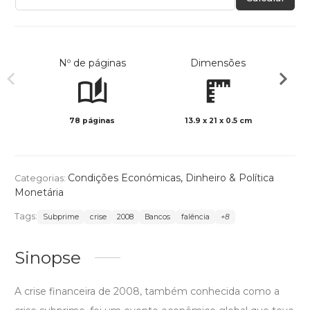
Nº de páginas
Dimensões
78 páginas
13.9 x 21 x 0.5 cm
Preto 
Condições Económicas
,
Dinheiro & Política
Categorias:
Monetária
Tags:
Subprime
crise
2008
Bancos
falência
+8
Sinopse
A crise financeira de 2008, também conhecida como a