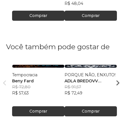
R$ 48,04
Comprar
Comprar
Você também pode gostar de
Tempocracia
PORQUE NÃO, ENXUTO!
Moeda
Beny Fard
ADLA BREDOVV
e Cic
R$ 72,80
VERMEULEN
R$ 91,57
Jesús
R$ 57,63
R$ 72,49
R$ 115
R$ 91
Comprar
Comprar