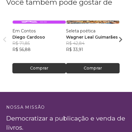
Você também pode gostar de
Em Contos
Seleta poética
O que
Diego Cardoso
Wagner Leal Guimarães
enten
R$ 71,85
R$ 42,84
ainda 
Carla
R$ 56,88
R$ 33,91
R$ 57
R$ 45
Comprar
Comprar
NOSSA MISSÃO
Democratizar a publicação e venda de
livros.