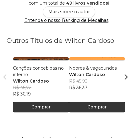
com um total de
49 livros vendidos!
Mais sobre o autor
Entenda o nosso Ranking de Medalhas
Outros Títulos de Wilton Cardoso
Canções concebidas no
Nobres & vagabundos
po(p/e
inferno
Wilton Cardoso
Wilto
Wilton Cardoso
R$ 45,93
R$ 49
R$ 45,72
R$ 36,37
R$ 39
R$ 36,19
Comprar
Comprar