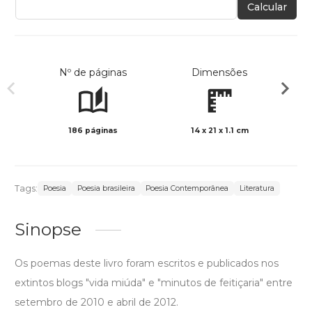
Calcular
Nº de páginas
Dimensões
186 páginas
14 x 21 x 1.1 cm
Preto 
Tags:
Poesia
Poesia brasileira
Poesia Contemporânea
Literatura
Sinopse
Os poemas deste livro foram escritos e publicados nos
extintos blogs "vida miúda" e "minutos de feitiçaria" entre
setembro de 2010 e abril de 2012.