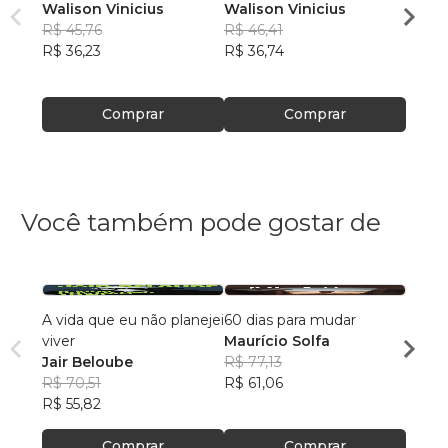
Walison Vinicius
Walison Vinicius
Mente
R$ 45,76
R$ 46,41
R$ 56
R$ 36,23
R$ 36,74
R$ 44
Comprar
Comprar
Você também pode gostar de
A vida que eu não planejei
60 dias para mudar
A Vid
viver
Maurício Solfa
Edso
Jair Beloube
R$ 77,13
R$ 46
R$ 70,51
R$ 61,06
R$ 36
R$ 55,82
Comprar
Comprar