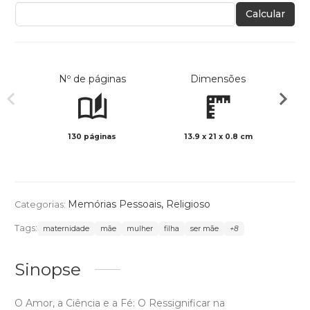
Calcular
Nº de páginas
Dimensões
130 páginas
13.9 x 21 x 0.8 cm
Preto 
Memórias Pessoais
,
Religioso
Categorias:
Tags:
maternidade
mãe
mulher
filha
ser mãe
+8
Sinopse
O Amor, a Ciência e a Fé: O Ressignificar na