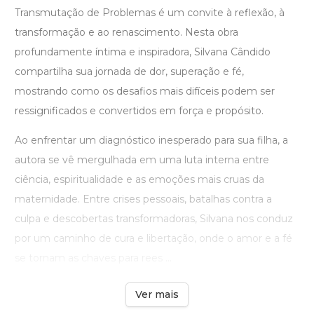
Transmutação de Problemas é um convite à reflexão, à
transformação e ao renascimento. Nesta obra
profundamente íntima e inspiradora, Silvana Cândido
compartilha sua jornada de dor, superação e fé,
mostrando como os desafios mais difíceis podem ser
ressignificados e convertidos em força e propósito.
Ao enfrentar um diagnóstico inesperado para sua filha, a
autora se vê mergulhada em uma luta interna entre
ciência, espiritualidade e as emoções mais cruas da
maternidade. Entre crises pessoais, batalhas contra a
culpa e descobertas transformadoras, Silvana nos conduz
por um caminho de cura e libertação, onde o amor e a fé
se tornam as chaves para rees ...
Ver mais