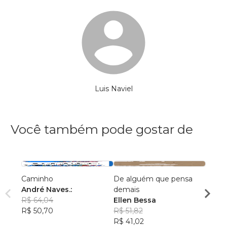
Luis Naviel
Você também pode gostar de
Caminho
De alguém que pensa
Os Pri
André Naves.:
demais
Impro
R$ 64,04
Ellen Bessa
Clau
R$ 50,70
R$ 51,82
R$ 67
R$ 41,02
R$ 53,