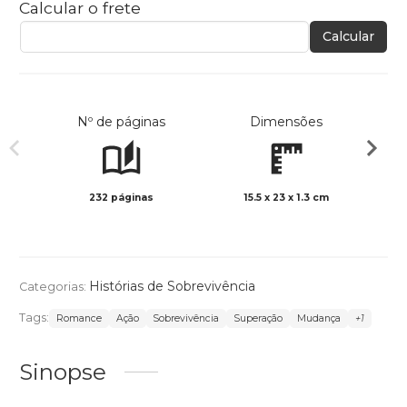
Calcular o frete
Calcular
Nº de páginas
Dimensões
232 páginas
15.5 x 23 x 1.3 cm
Preto 
Histórias de Sobrevivência
Categorias:
Tags:
Romance
Ação
Sobrevivência
Superação
Mudança
+1
Sinopse