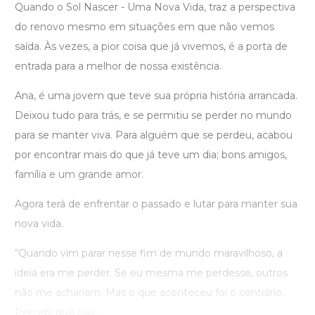
Quando o Sol Nascer - Uma Nova Vida, traz a perspectiva
do renovo mesmo em situações em que não vemos
saída. Às vezes, a pior coisa que já vivemos, é a porta de
entrada para a melhor de nossa existência.
Ana, é uma jovem que teve sua própria história arrancada.
Deixou tudo para trás, e se permitiu se perder no mundo
para se manter viva. Para alguém que se perdeu, acabou
por encontrar mais do que já teve um dia; bons amigos,
família e um grande amor.
Agora terá de enfrentar o passado e lutar para manter sua
nova vida.
“Quando vim parar nesse fim de mundo maravilhoso, a
ideia era me perder. Se eu mesma me perdesse, outros
não me achariam. Mas o que aconteceu foi o contrário.
Percebi que pas ...