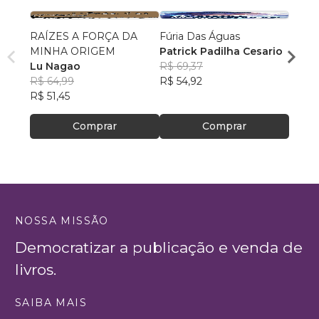
RAÍZES A FORÇA DA
Fúria Das Águas
Quase
MINHA ORIGEM
Patrick Padilha Cesario
Bárba
Lu Nagao
R$ 69,37
R$ 68
R$ 64,99
R$ 54,92
R$ 54
R$ 51,45
Comprar
Comprar
NOSSA MISSÃO
Democratizar a publicação e venda de
livros.
SAIBA MAIS