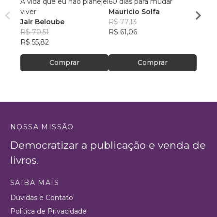
A vida que eu não planejei
60 dias para mudar
A Vid
viver
Maurício Solfa
Edso
Jair Beloube
R$ 77,13
R$ 46
R$ 70,51
R$ 61,06
R$ 36
R$ 55,82
Comprar
Comprar
NOSSA MISSÃO
Democratizar a publicação e venda de
livros.
SAIBA MAIS
Dúvidas e Contato
Política de Privacidade