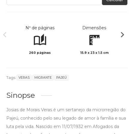
Nº de páginas
Dimensões
260 páginas
15.9 x 23 x 1.5 cm
Col
Tags:
VERAS
MIGRANTE
PAJEÚ
Sinopse
Josias de Morais Veras é um sertanejo da microrregião do
Pajeú, conhecido pelo seu legado de amor à família e sua
luta pela vida. Nascido em 11/07/1932 em Afogados da