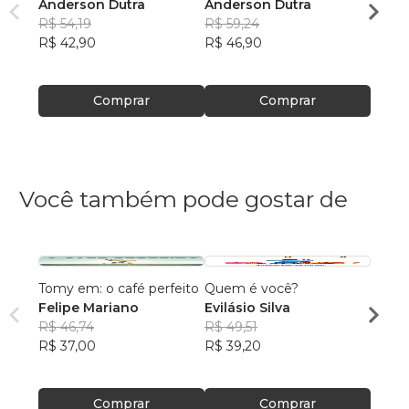
Anderson Dutra
Anderson Dutra
sonha
R$ 54,19
R$ 59,24
Ander
R$ 42,90
R$ 46,90
R$ 84
R$ 66
Comprar
Comprar
Você também pode gostar de
Tomy em: o café perfeito
Quem é você?
Prince
Felipe Mariano
Evilásio Silva
Helen
R$ 46,74
R$ 49,51
R$ 64
R$ 37,00
R$ 39,20
R$ 50
Comprar
Comprar