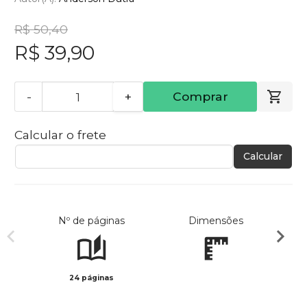
R$ 50,40
R$ 39,90
-
+
Comprar
Calcular o frete
Calcular
Nº de páginas
Dimensões
24 páginas
Col