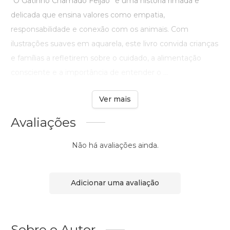
“O Gatinho Chamado Feijão” é uma história rimada e
delicada que ensina valores como empatia,
responsabilidade e conexão com os animais. Com
ilustrações suaves em aquarela, este livro convida crianças
e famílias a refletirem sobre o cuidado, a alimentação
consciente e a importância de entender o ...
Ver mais
Avaliações
Não há avaliações ainda.
Adicionar uma avaliação
Sobre o Autor