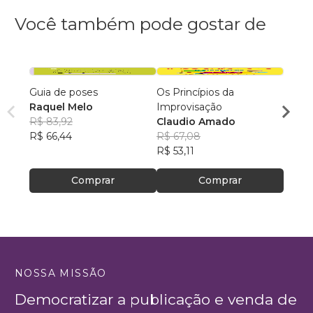
Você também pode gostar de
Guia de poses
Os Princípios da
Gram
Raquel Melo
Improvisação
Carl
R$ 83,92
Claudio Amado
R$ 97
R$ 66,44
R$ 67,08
R$ 77
R$ 53,11
Comprar
Comprar
NOSSA MISSÃO
Democratizar a publicação e venda de