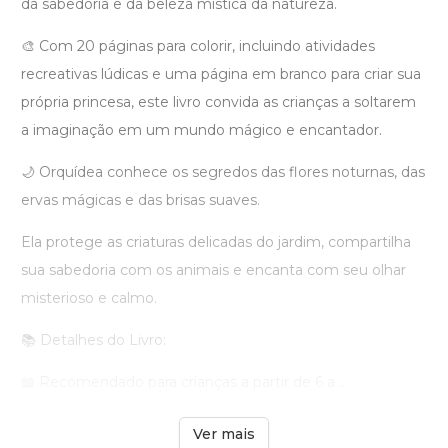
da sabedoria e da beleza mística da natureza.
🎨 Com 20 páginas para colorir, incluindo atividades
recreativas lúdicas e uma página em branco para criar sua
própria princesa, este livro convida as crianças a soltarem
a imaginação em um mundo mágico e encantador.
🌙 Orquídea conhece os segredos das flores noturnas, das
ervas mágicas e das brisas suaves.
Ela protege as criaturas delicadas do jardim, compartilha
sua sabedoria com os animais e encanta com seu olhar
misterioso e calmo.
📚 Detalhes do Livro:
📖 Recomendado para crianças a partir de 6 a ...
Ver mais