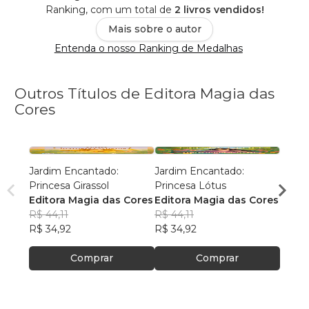
Ranking, com um total de
2 livros vendidos!
Mais sobre o autor
Entenda o nosso Ranking de Medalhas
Outros Títulos de Editora Magia das
Cores
Jardim Encantado:
Jardim Encantado:
Jardi
Princesa Girassol
Princesa Lótus
Princ
Editora Magia das Cores
Editora Magia das Cores
Edito
R$ 44,11
R$ 44,11
R$ 44
R$ 34,92
R$ 34,92
R$ 34
Comprar
Comprar