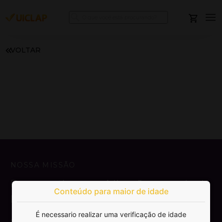
VOLTAR
NOSSA MISSÃO
Democratizar a publicação e venda de
Conteúdo para maior de idade
livros.
É necessario realizar uma verificação de idade
SAIBA MAIS