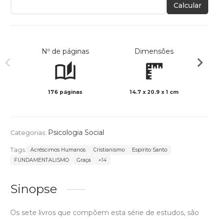
Calcular
Nº de páginas
Dimensões
176 páginas
14.7 x 20.9 x 1 cm
Preto 
Psicologia Social
Categorias:
Tags:
Acréscimos Humanos
Cristianismo
Espírito Santo
FUNDAMENTALISMO
Graça
+14
Sinopse
Os sete livros que compõem esta série de estudos, são