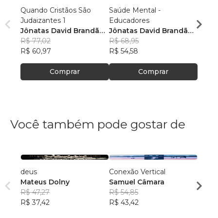
Quando Cristãos São
Saúde Mental -
Quand
Judaizantes 1
Educadores
Judai
Jônatas David Brandão
Jônatas David Brandão
Jônat
Mota
R$ 77,02
Mota
R$ 68,95
Mota
R$ 72
R$ 60,97
R$ 54,58
R$ 57
Comprar
Comprar
Você também pode gostar de
deus
Conexão Vertical
Cuida
Mateus Dolny
Samuel Câmara
lésbic
R$ 47,27
R$ 54,85
Angél
R$ 37,42
R$ 43,42
R$ 59
R$ 47