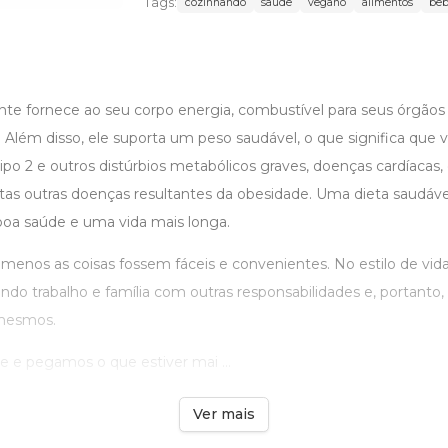
Tags:
cozinhando
saúde
vegano
alimentos
beb
e fornece ao seu corpo energia, combustível para seus órgãos 
Além disso, ele suporta um peso saudável, o que significa que 
tipo 2 e outros distúrbios metabólicos graves, doenças cardíacas,
itas outras doenças resultantes da obesidade. Uma dieta saudáv
 boa saúde e uma vida mais longa.
menos as coisas fossem fáceis e convenientes. No estilo de vida
o trabalho e família com outras responsabilidades e, portanto, 
 mesmos.
e pegamos o que estiver mai ...
Ver mais