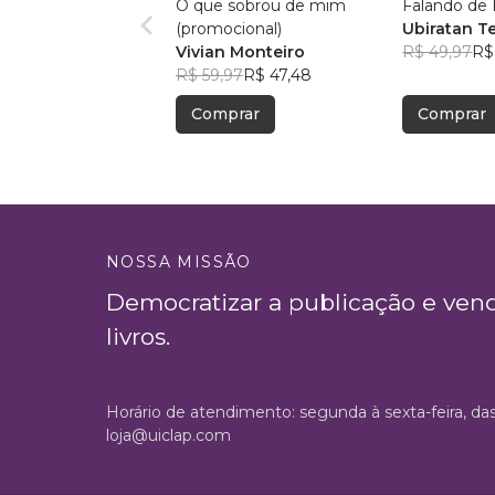
O que sobrou de mim
Falando de 
(promocional)
Ubiratan T
Vivian Monteiro
R$ 49,97
R$
R$ 59,97
R$ 47,48
Comprar
Comprar
NOSSA MISSÃO
Democratizar a publicação e ven
livros.
Horário de atendimento: segunda à sexta-feira, da
loja@uiclap.com