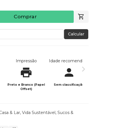
Comprar
Calcular
Impressão
Idade recomendada
Data de publicaç
Preto e Branco (Papel
Sem classificação
21/04/2025
Offset)
Casa & Lar
,
Vida Sustentável
,
Sucos &