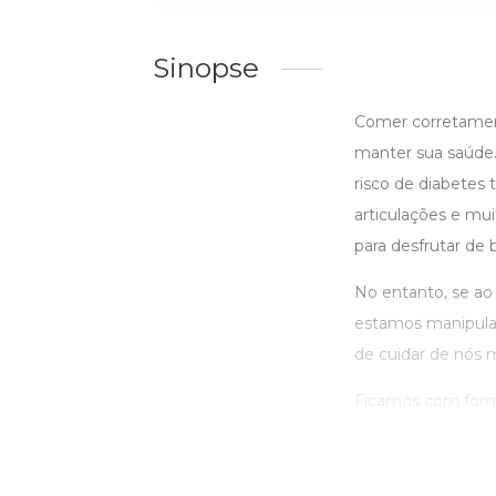
Sinopse
Comer corretament
manter sua saúde. 
risco de diabetes 
articulações e mu
para desfrutar de
No entanto, se ao 
estamos manipuland
de cuidar de nós
Ficamos com fome 