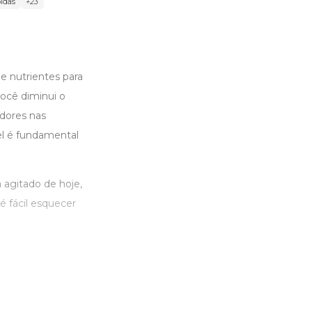
idas
+23
e nutrientes para
você diminui o
 dores nas
el é fundamental
 agitado de hoje,
é fácil esquecer