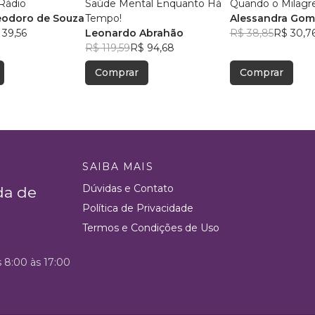
Rádio
Saúde Mental Enquanto Há
Quando o Milagr
eodoro de Souza
Tempo!
Alessandra Gome
 39,56
Leonardo Abrahão
R$ 38,85
R$ 30,7
R$ 119,59
R$ 94,68
Comprar
Comprar
SAIBA MAIS
Dúvidas e Contato
da de
Política de Privacidade
Termos e Condições de Uso
s 8:00 às 17:00