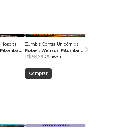
 Hospital
Zumbis Contra Unicórnios
 Pitomba
Robert Werison Pitomba
Junior
R$ 58,79
R$ 46,54
Comprar