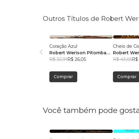
Outros Títulos de Robert Wer
Coração Azul
Cheio de Gr
Robert Werison Pitomba
Robert Wer
Junior
R$ 32,91
R$ 26,05
Junior
R$ 43,05
R$
Comprar
Comprar
Você também pode gosta