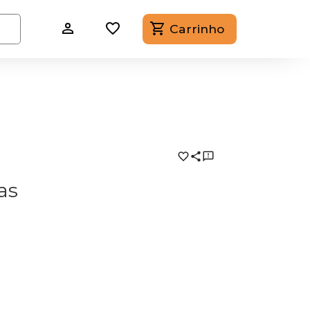
Carrinho
as