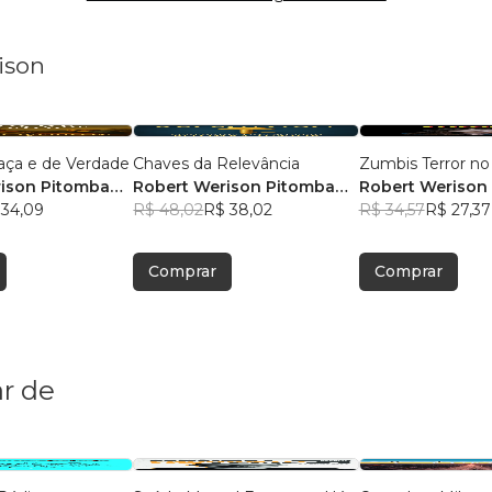
ison
aça e de Verdade
Chaves da Relevância
Zumbis Terror no
ison Pitomba
Robert Werison Pitomba
Robert Werison
 34,09
Junior
R$ 48,02
R$ 38,02
Junior
R$ 34,57
R$ 27,37
Comprar
Comprar
r de