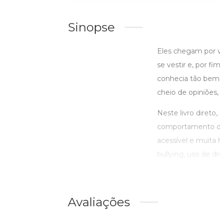
Sinopse
Eles chegam por v
se vestir e, por fi
conhecia tão bem p
cheio de opiniões,
Neste livro direto
comportamento do
acessível e muita
bullying, uso de dr
Avaliações