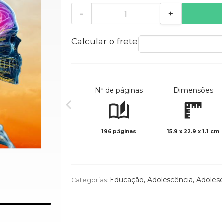
-
+
Calcular o frete
Nº de páginas
Dimensões
196 páginas
15.9 x 22.9 x 1.1 cm
Educação
,
Adolescência
,
Adoles
Categorias: