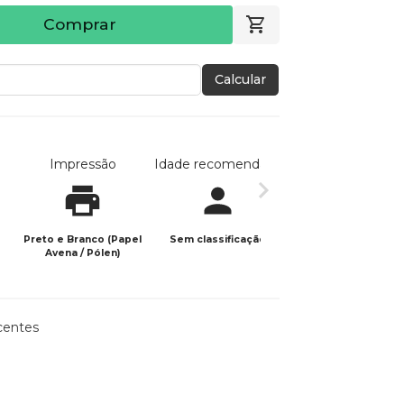
Comprar
Calcular
Impressão
Idade recomendada
Data de publicaç
Preto e Branco (Papel
Sem classificação
21/04/2025
Avena / Pólen)
centes