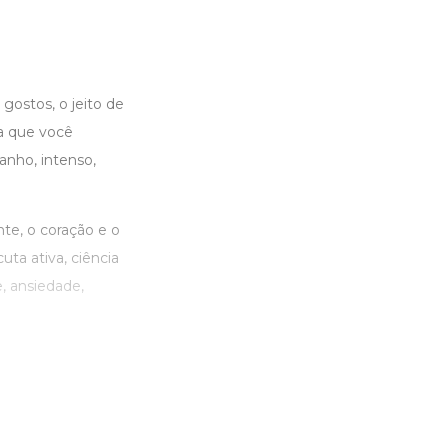
gostos, o jeito de
ha que você
anho, intenso,
nte, o coração e o
a ativa, ciência
, ansiedade,