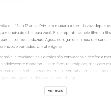
olta dos 11 ou 12 anos. Primeiro mudam o tom da voz, depois os 
m, a maneira de olhar para você. E, de repente, aquele filho ou fil
arece ter sido abduzido. Agora, no lugar dele, mora um ser estr
 silêncios e vontades. Um alienígena.
, sensível e revelador, pais e mães são convidados a decifrar a me
 adolescente moderno — sem fórmulas mágicas, mas com escut
 humanidade. A obra percorre temas essenciais como sexualidade
ogas, pornografia, redes sociais, aprendizage ...
Ver mais