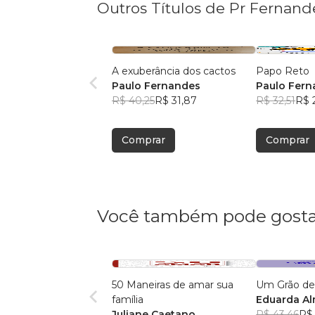
Outros Títulos de Pr Fernand
A exuberância dos cactos
Papo Reto
Paulo Fernandes
Paulo Fer
R$ 40,25
R$ 31,87
R$ 32,51
R$ 
Comprar
Comprar
Você também pode gosta
50 Maneiras de amar sua
Um Grão de
família
Eduarda A
Juliane Caetano
R$ 43,46
R$ 