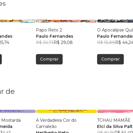
es
Papo Reto 2
O Apocalipse Quâ
nandes
Paulo Fernandes
Paulo Fernande
25,74
R$ 36,73
R$ 29,08
R$ 55,88
R$ 44,2
Comprar
Comprar
r de
 Mostarda
A Verdadeira Cor do
TCHAU MAMÃE
lmeida
Camaleão
Elcí da Silva Pal
34,41
Heriberto Neto
R$ 81,35
R$ 64,40