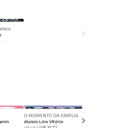
ntico
s
4
O MOMENTO DA FAMÍLIA
Papai do céu, eu estou
tanin
Aluísio Lins Vitório
Nayara Pereira Assis
R$ 45,12
R$ 35,72
R$ 52,67
R$ 41,70