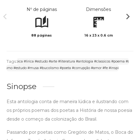
Nº de páginas
Dimensões
88 páginas
16 x 23 x 0.6 cm
Preto 
Tags:
olonia #epica #lirica #estudo #arte #literatura #antologia #classicos #poema #sonet
racismo #estudo #musa #bucolismo #poeta #corrupção #amor #fe #inspiracao
Sinopse
Esta antologia conta de maneira lúdica e ilustrando com
os próprios poemas dos poetas a História de nossa poesia
desde o começo da colonização do Brasil.
Passando por poetas como Gregório de Matos, o Boca do