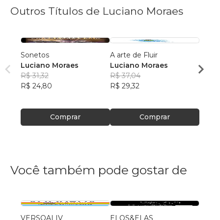
Outros Títulos de Luciano Moraes
Sonetos
A arte de Fluir
200 C
Luciano Moraes
Luciano Moraes
Haikai
R$ 31,32
R$ 37,04
Luci
R$ 24,80
R$ 29,32
R$ 37
R$ 29
Comprar
Comprar
Você também pode gostar de
VERSOALIV
ELOS&ELAS
Ensai