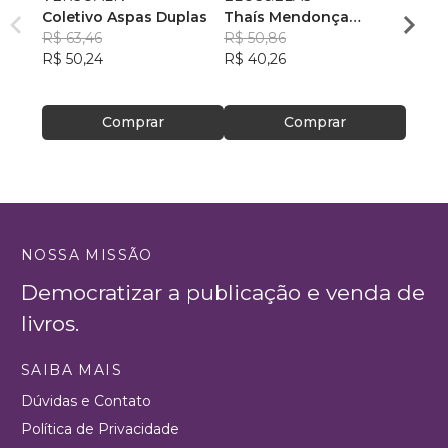
Coletivo Aspas Duplas
Thaís Mendonça
Jardd
R$ 63,46
Resende
R$ 50,86
, +23
R$ 49
R$ 50,24
R$ 40,26
R$ 39
Comprar
Comprar
NOSSA MISSÃO
Democratizar a publicação e venda de
livros.
SAIBA MAIS
Dúvidas e Contato
Política de Privacidade