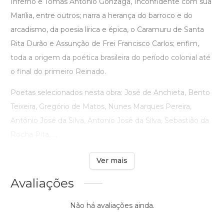
Inferno e Tomás Antonio Gonzaga, Inconfidente com sua
Marília, entre outros; narra a herança do barroco e do
arcadismo, da poesia lírica e épica, o Caramuru de Santa
Rita Durão e Assunção de Frei Francisco Carlos; enfim,
toda a origem da poética brasileira do período colonial até
o final do primeiro Reinado.
Poetas selecionados nesta obra: José de Anchieta, Bento
Teixeira, Gregório de Matos, Nunes Marques Pereira,
Antônio José da Silva, Antonio José da Silva, Sebastião da
Rocha Pita, ...
Ver mais
Avaliações
Não há avaliações ainda.