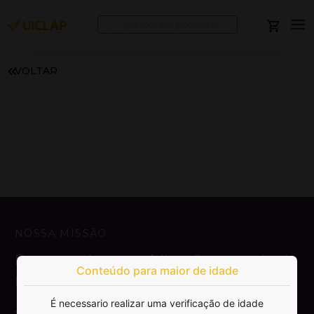
VOLTAR
NOSSA MISSÃO
Democratizar a publicação e venda de
Conteúdo para maior de idade
livros.
É necessario realizar uma verificação de idade
SAIBA MAIS