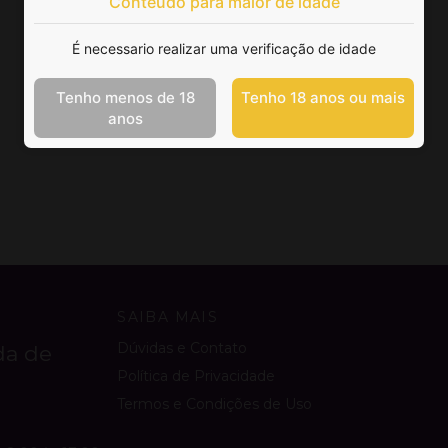
Conteúdo para maior de idade
É necessario realizar uma verificação de idade
Tenho menos de 18
Tenho 18 anos ou mais
anos
SAIBA MAIS
Dúvidas e Contato
da de
Política de Privacidade
Termos e Condições de Uso