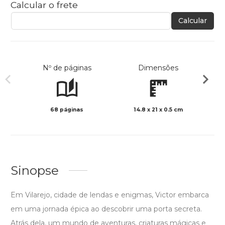
Calcular o frete
Calcular
Nº de páginas
Dimensões
68 páginas
14.8 x 21 x 0.5 cm
Col
Sinopse
Em Vilarejo, cidade de lendas e enigmas, Victor embarca
em uma jornada épica ao descobrir uma porta secreta.
Atrás dela, um mundo de aventuras, criaturas mágicas e