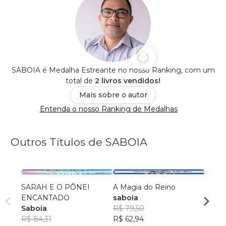
SABOIA é Medalha Estreante no nosso Ranking, com um
total de
2 livros vendidos!
Mais sobre o autor
Entenda o nosso Ranking de Medalhas
Outros Títulos de SABOIA
SARAH E O PÔNEI
A Magia do Reino
Sonho
ENCANTADO
saboia
Sabo
Saboia
R$ 79,50
R$ 82
R$ 84,31
R$ 62,94
R$ 65