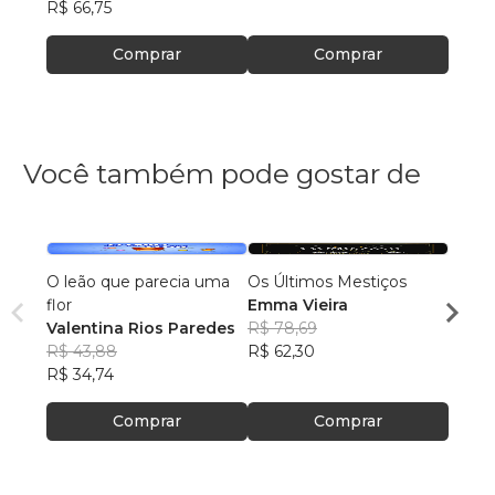
R$ 66,75
Comprar
Comprar
Você também pode gostar de
O leão que parecia uma
Os Últimos Mestiços
Lia e
flor
Emma Vieira
Julia
Valentina Rios Paredes
R$ 78,69
R$ 45
R$ 43,88
R$ 62,30
R$ 35
R$ 34,74
Comprar
Comprar