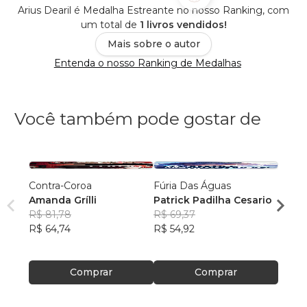
Arius Dearil é Medalha Estreante no nosso Ranking, com
um total de
1 livros vendidos!
Mais sobre o autor
Entenda o nosso Ranking de Medalhas
Você também pode gostar de
Contra-Coroa
Fúria Das Águas
28 Ch
Amanda Grílli
Patrick Padilha Cesario
Mel M
R$ 81,78
R$ 69,37
R$ 75
R$ 64,74
R$ 54,92
R$ 59
Comprar
Comprar