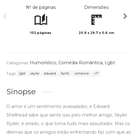
Nº de páginas
Dimensões
102 páginas
20.9 x 29.7 x 0.6 cm
Preto 
Humorístico
,
Comédia Romântica
,
Lgbt
Categorias:
Tags:
lgbt
skyler
edward
fanfic
romance
+17
Sinopse
O amor é um sentimento avassalador, e Edward
Shellhead sabe que sentir isso pelo melhor amigo, Skyler
Ryder, é errado, o que torna tudo mais assustador. Mas os
dilemas que os amigos estão enfrentando faz com que as