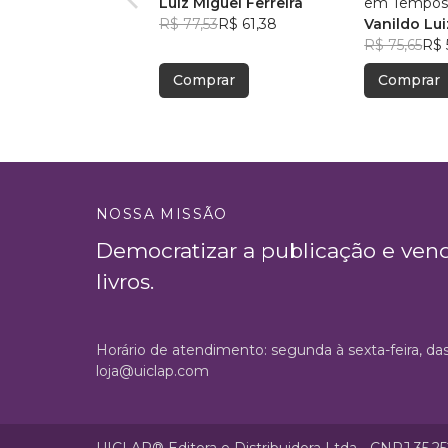
Luiz Miguel Ferreira
em Tempos
R$ 77,53
R$ 61,38
Francisco
Vanildo Lu
R$ 75,65
R$ 
Comprar
Comprar
NOSSA MISSÃO
Democratizar a publicação e ven
livros.
Horário de atendimento: segunda à sexta-feira, da
loja@uiclap.com