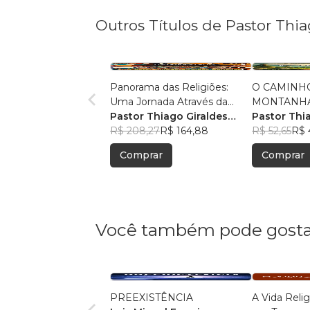
Outros Títulos de Pastor Thi
Panorama das Religiões:
O CAMINH
Uma Jornada Através da
MONTANHA:
Diversidade Espiritual
Pastor Thiago Giraldes
Sermão de 
Pastor Thi
Sanchez
R$ 208,27
R$ 164,88
Sanchez
R$ 52,65
R$ 
Comprar
Comprar
Você também pode gosta
PREEXISTÊNCIA
A Vida Reli