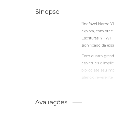
Sinopse
"Inefável Nome Y
explora, com prec
Escrituras: YHWH.
significado da ex
Com quatro grande
espirituais e imp
bíblico até seu im
silêncio reverente
Avaliações