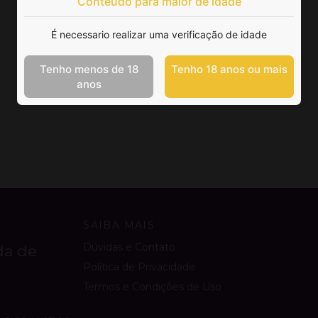
Conteúdo para maior de idade
É necessario realizar uma verificação de idade
Tenho menos de 18
Tenho 18 anos ou mais
anos
SAIBA MAIS
Dúvidas e Contato
da de
Política de Privacidade
Termos e Condições de Uso